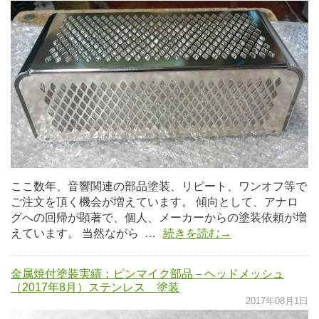
ここ数年、音響関連の部品塗装、リピート、ワンオフ等で
ご注文を頂く機会が増えています。 傾向として、アナロ
グへの回帰が顕著で、個人、メーカーからの塗装依頼が増
えています。 当然ながら …
続きを読む→
金属焼付塗装実績：ピンマイク部品－ヘッドメッシュ
（2017年8月）ステンレス 塗装
2017年08月1日