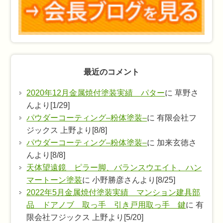
最近のコメント
2020年12月金属焼付塗装実績 パター
に 草野さ
んより[1/29]
パウダーコーティング–粉体塗装–
に 有限会社フ
ジックス 上野より[8/8]
パウダーコーティング–粉体塗装–
に 加来玄徳さ
んより[8/8]
天体望遠鏡 ピラー脚、バランスウエイト、ハン
マートーン塗装
に 小野勝彦さんより[8/25]
2022年5月金属焼付塗装実績 マンション建具部
品 ドアノブ 取っ手 引き戸用取っ手 鍵
に 有
限会社フジックス 上野より[5/20]