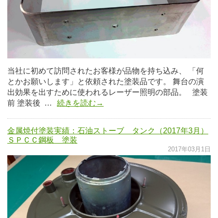
当社に初めて訪問されたお客様が品物を持ち込み、 「何
とかお願いします」と依頼された塗装品です。 舞台の演
出効果を出すために使われるレーザー照明の部品。 塗装
前 塗装後 …
続きを読む→
金属焼付塗装実績：石油ストーブ タンク（2017年3月）
ＳＰＣＣ鋼板 塗装
2017年03月1日