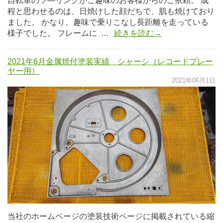
自転車のツ―リングがご趣味のお客様からのご依頼。 成
程と思わせるのは、日焼けした顔だちで、肌も焼けており
ました。 かなり、趣味で乗りこなし長距離を走っている
様子でした。 フレームに …
続きを読む→
2021年6月金属焼付塗装実績 シャーシ（レコードプレー
ヤー用）
2021年06月1日
当社のホームページの塗装技術ページに掲載されている縮