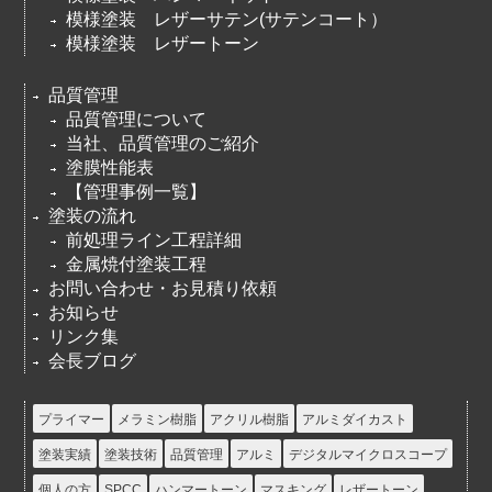
模様塗装 レザーサテン(サテンコート）
模様塗装 レザートーン
品質管理
品質管理について
当社、品質管理のご紹介
塗膜性能表
【管理事例一覧】
塗装の流れ
前処理ライン工程詳細
金属焼付塗装工程
お問い合わせ・お見積り依頼
お知らせ
リンク集
会長ブログ
プライマー
メラミン樹脂
アクリル樹脂
アルミダイカスト
塗装実績
塗装技術
品質管理
アルミ
デジタルマイクロスコープ
個人の方
SPCC
ハンマートーン
マスキング
レザートーン