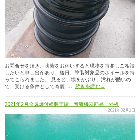
お問合せを頂き、状態をお伺いすると現物を持参しご相談
したいと申し出があり、後日、塗装対象品のホイールを持
ってこられました。 見ると、埃をかぶり、汚れが酷いの
で、受ける条件として奇麗 …
続きを読む→
2021年2月金属焼付塗装実績 音響機器部品 外板
2021年02月1日