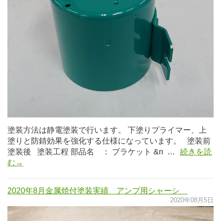
塗装方法は静電塗装で行います。 下塗りプライマー、上
塗りと防錆効果を強化する仕様になっています。 塗装前
塗装後 塗装工程 部品名 ： ブラケット &n …
続きを読
む→
2020年8月金属焼付塗装実績 アンプ用シャーシ
2020年08月5日