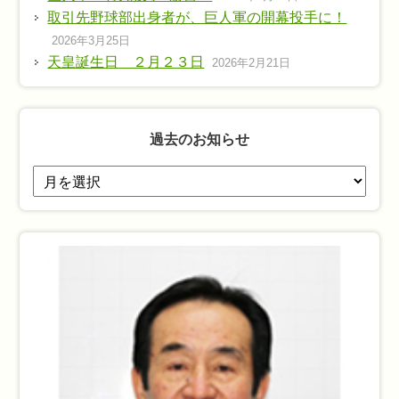
取引先野球部出身者が、巨人軍の開幕投手に！
2026年3月25日
天皇誕生日 ２月２３日
2026年2月21日
過去のお知らせ
過
去
の
お
知
ら
せ