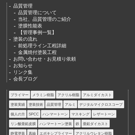
品質管理
品質管理について
当社、品質管理のご紹介
塗膜性能表
【管理事例一覧】
塗装の流れ
前処理ライン工程詳細
金属焼付塗装工程
お問い合わせ・お見積り依頼
お知らせ
リンク集
会長ブログ
プライマー
メラミン樹脂
アクリル樹脂
アルミダイカスト
塗装実績
塗装技術
品質管理
アルミ
デジタルマイクロスコープ
個人の方
SPCC
ハンマートーン
マスキング
レザートーン
リン酸亜鉛皮膜
ハンマートーン塗装
鉄
亜鉛ダイカスト
静電塗装
真鍮
エポキシプライマー
アクリルウレタン樹脂