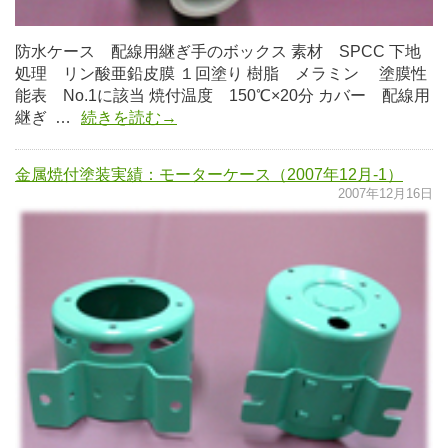
防水ケース 配線用継ぎ手のボックス 素材 SPCC 下地
処理 リン酸亜鉛皮膜 １回塗り 樹脂 メラミン 塗膜性
能表 No.1に該当 焼付温度 150℃×20分 カバー 配線用
継ぎ …
続きを読む→
金属焼付塗装実績：モーターケース（2007年12月-1）
2007年12月16日