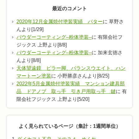
最近のコメント
2020年12月金属焼付塗装実績 パター
に 草野さ
んより[1/29]
パウダーコーティング–粉体塗装–
に 有限会社フ
ジックス 上野より[8/8]
パウダーコーティング–粉体塗装–
に 加来玄徳さ
んより[8/8]
天体望遠鏡 ピラー脚、バランスウエイト、ハン
マートーン塗装
に 小野勝彦さんより[8/25]
2022年5月金属焼付塗装実績 マンション建具部
品 ドアノブ 取っ手 引き戸用取っ手 鍵
に 有
限会社フジックス 上野より[5/20]
よく見られているページ（集計：1週間単位）