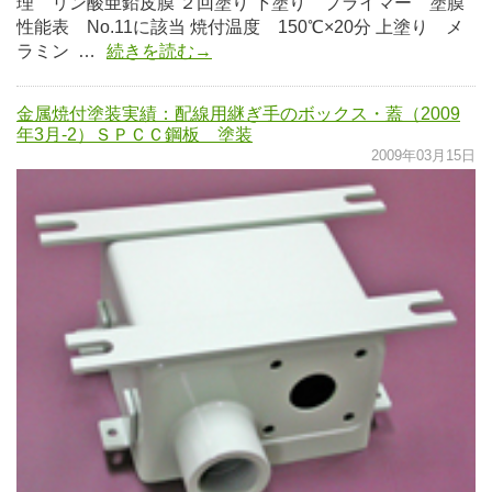
理 リン酸亜鉛皮膜 ２回塗り 下塗り プライマー 塗膜
性能表 No.11に該当 焼付温度 150℃×20分 上塗り メ
ラミン …
続きを読む→
金属焼付塗装実績：配線用継ぎ手のボックス・蓋（2009
年3月-2）ＳＰＣＣ鋼板 塗装
2009年03月15日