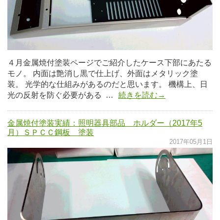
４月金属焼付塗装ページでご紹介したケース下部にあたる
モノ。 内面は艶消し黒で仕上げ、外面はメタリック塗
装。 光学的な仕組みがあるのだと思います。 機構上、日
光の反射を防ぐ必要がある …
続きを読む→
金属焼付塗装実績：照明器具部品 ホルダー（2017年5
月）ＳＰＣＣ鋼板 塗装
2017年05月1日