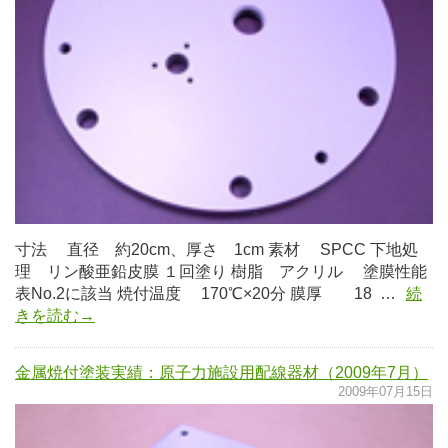
寸法 直径 約20cm、厚さ 1cm 素材 SPCC 下地処
理 リン酸亜鉛皮膜 １回塗り 樹脂 アクリル 塗膜性能
表No.2に該当 焼付温度 170℃×20分 膜厚 18 …
続
きを読む→
金属焼付塗装実績：原子力施設用配線器材（2009年7月）
2009年07月15日