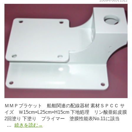
2009年06月15日
ＭＭＰブラケット 船舶関連の配線器材 素材ＳＰＣＣ サ
イズ Ｗ15cm×L25cm×H15cm 下地処理 リン酸亜鉛皮膜
2回塗り 下塗り プライマー 塗膜性能表No.11に該当
…
続きを読む→