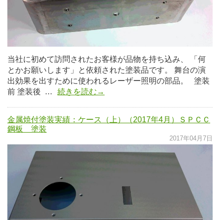
当社に初めて訪問されたお客様が品物を持ち込み、 「何
とかお願いします」と依頼された塗装品です。 舞台の演
出効果を出すために使われるレーザー照明の部品。 塗装
前 塗装後 …
続きを読む→
金属焼付塗装実績：ケース（上）（2017年4月）ＳＰＣＣ
鋼板 塗装
2017年04月7日