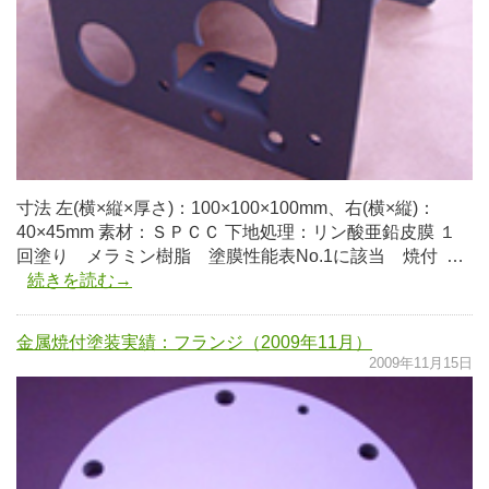
寸法 左(横×縦×厚さ)：100×100×100mm、右(横×縦)：
40×45mm 素材：ＳＰＣＣ 下地処理：リン酸亜鉛皮膜 １
回塗り メラミン樹脂 塗膜性能表No.1に該当 焼付 …
続きを読む→
金属焼付塗装実績：フランジ（2009年11月）
2009年11月15日