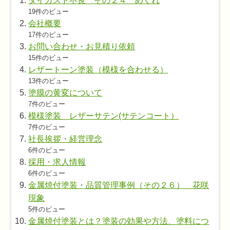
ダイカスト不良 その２４ めくれ
19件のビュー
会社概要
17件のビュー
お問い合わせ・お見積り依頼
15件のビュー
レザートーン塗装（模様を合わせる）
13件のビュー
塗膜の黄変について
7件のビュー
模様塗装 レザーサテン(サテンコート）
7件のビュー
社長挨拶・経営理念
6件のビュー
採用・求人情報
6件のビュー
金属焼付塗装・品質管理事例（その２６） 花咲
現象
5件のビュー
金属焼付塗装とは？塗装の効果や方法、塗料につ