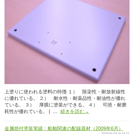
上塗りに使われる塗料の特徴 １） 除染性・耐放射線性
に優れている。 ２） 耐水性・耐薬品性・耐油性が優れ
ている。 ３） 厚膜に塗装ができる。 ４） 可撓・耐磨
耗性が優れている。 ( …
続きを読む→
金属焼付塗装実績：船舶関連の配線器材（2009年6月）