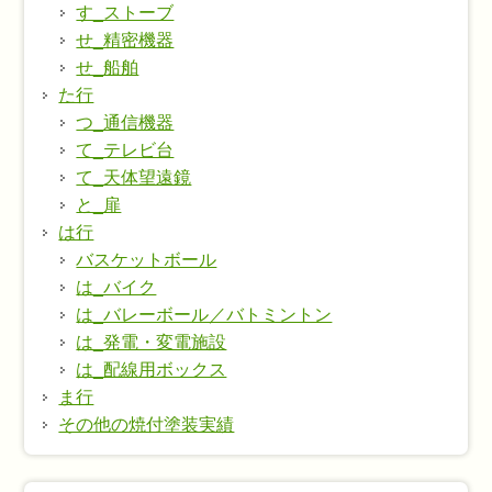
す_ストーブ
せ_精密機器
せ_船舶
た行
つ_通信機器
て_テレビ台
て_天体望遠鏡
と_扉
は行
バスケットボール
は_バイク
は_バレーボール／バトミントン
は_発電・変電施設
は_配線用ボックス
ま行
その他の焼付塗装実績