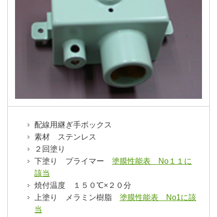
配線用継ぎ手ボックス
素材 ステンレス
２回塗り
下塗り プライマー
塗膜性能表 No１１に
該当
焼付温度 １５０℃×２０分
上塗り メラミン樹脂
塗膜性能表 No1に該
当