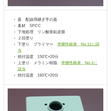
蓋 配線用継ぎ手の蓋
素材 SPCC
下地処理 リン酸亜鉛皮膜
２回塗り
下塗り プライマー
塗膜性能表 No.11に該
当
焼付温度 150℃×20分
上塗り メラミン樹脂
塗膜性能表 No.1に
該当
焼付温度 160℃×20分