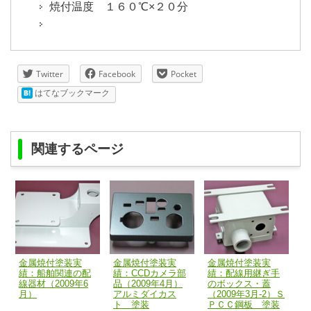
焼付温度 １６０℃×２０分
Twitter
Facebook
Pocket
はてなブックマーク
関連するページ
金属焼付塗装実
金属焼付塗装実
金属焼付塗装実
績：船舶関連の配
績：CCDカメラ部
績：配線用継ぎ手
線器材（2009年6
品（2009年4月）
のボックス・蓋
月）
アルミダイカス
（2009年3月-2）Ｓ
ト 塗装
ＰＣＣ鋼板 塗装