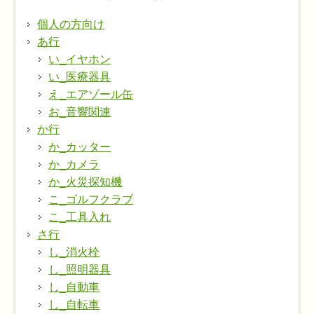
個人の方向け
あ行
い_イヤホン
い_医療器具
え_エアゾール缶
お_音響関連
か行
か_カッター
か_カメラ
か_火災探知機
こ_ゴルフクラブ
こ_工具入れ
さ行
し_消火栓
し_照明器具
し_自動車
し_自転車