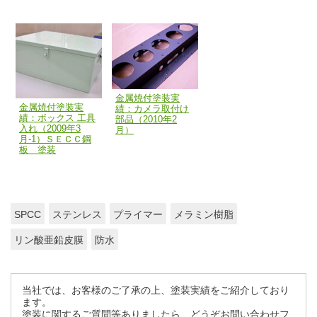
金属焼付塗装実
金属焼付塗装実
績：カメラ取付け
績：ボックス 工具
部品（2010年2
入れ（2009年3
月）
月-1）ＳＥＣＣ鋼
板 塗装
SPCC
ステンレス
プライマー
メラミン樹脂
リン酸亜鉛皮膜
防水
当社では、お客様のご了承の上、塗装実績をご紹介しており
ます。
塗装に関するご質問等ありましたら、どうぞお問い合わせフ