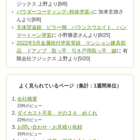
ジックス 上野より[8/8]
パウダーコーティング–粉体塗装–
に 加来玄徳さ
んより[8/8]
天体望遠鏡 ピラー脚、バランスウエイト、ハン
マートーン塗装
に 小野勝彦さんより[8/25]
2022年5月金属焼付塗装実績 マンション建具部
品 ドアノブ 取っ手 引き戸用取っ手 鍵
に 有
限会社フジックス 上野より[5/20]
よく見られているページ（集計：1週間単位）
会社概要
23件のビュー
ダイカスト不良 その２４ めくれ
22件のビュー
お問い合わせ・お見積り依頼
16件のビュー