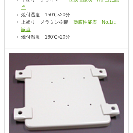
当
焼付温度 150℃×20分
上塗り メラミン樹脂
塗膜性能表 No.1に
該当
焼付温度 160℃×20分