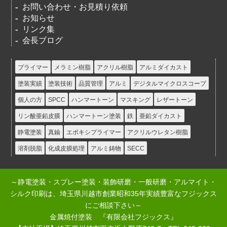
お問い合わせ・お見積り依頼
お知らせ
リンク集
会長ブログ
プライマー
メラミン樹脂
アクリル樹脂
アルミダイカスト
塗装実績
塗装技術
品質管理
アルミ
デジタルマイクロスコープ
個人の方
SPCC
ハンマートーン
マスキング
レザートーン
リン酸亜鉛皮膜
ハンマートーン塗装
鉄
亜鉛ダイカスト
静電塗装
真鍮
エポキシプライマー
アクリルウレタン樹脂
溶剤脱脂
化成皮膜処理
アルミ鋳物
SECC
～静電塗装・スプレー塗装・装飾研磨・一般研磨・アルマイト・
シルク印刷は、埼玉県川越市創業昭和35年実績豊富なフジックス
にご相談下さい～
金属焼付塗装 『有限会社フジックス』