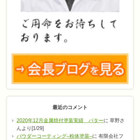
最近のコメント
2020年12月金属焼付塗装実績 パター
に 草野さ
んより[1/29]
パウダーコーティング–粉体塗装–
に 有限会社フ