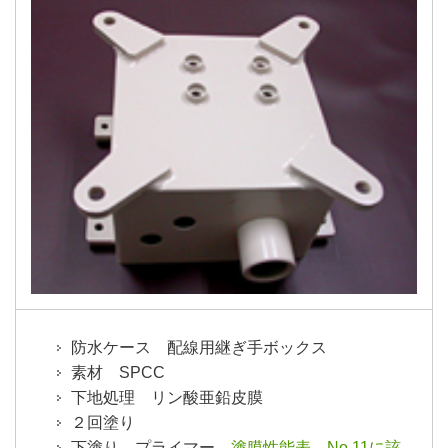
防水ケース 配線用継ぎ手ボックス
素材 SPCC
下地処理 リン酸亜鉛皮膜
２回塗り
下塗り プライマー
塗膜性能表 No.11に該