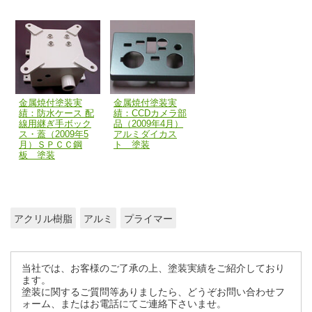
金属焼付塗装実
金属焼付塗装実
績：防水ケース 配
績：CCDカメラ部
線用継ぎ手ボック
品（2009年4月）
ス・蓋（2009年5
アルミダイカス
月）ＳＰＣＣ鋼
ト 塗装
板 塗装
アクリル樹脂
アルミ
プライマー
当社では、お客様のご了承の上、塗装実績をご紹介しており
ます。
塗装に関するご質問等ありましたら、どうぞお問い合わせフ
ォーム、またはお電話にてご連絡下さいませ。