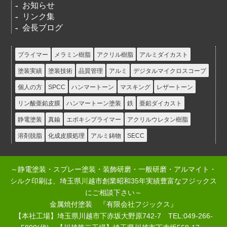
お知らせ
リンク集
会長ブログ
プライマー
メラミン樹脂
アクリル樹脂
アルミダイカスト
塗装実績
塗装技術
品質管理
アルミ
デジタルマイクロスコープ
個人の方
SPCC
ハンマートーン
マスキング
レザートーン
リン酸亜鉛皮膜
ハンマートーン塗装
鉄
亜鉛ダイカスト
静電塗装
真鍮
エポキシプライマー
アクリルウレタン樹脂
溶剤脱脂
化成皮膜処理
アルミ鋳物
SECC
～静電塗装・スプレー塗装・装飾研磨・一般研磨・アルマイト・
シルク印刷は、埼玉県川越市創業昭和35年実績豊富なフジックス
にご相談下さい～
金属焼付塗装 『有限会社フジックス』
【本社工場】埼玉県川越市下赤坂大野原742-7 TEL:049-266-