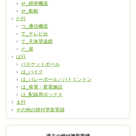
せ_精密機器
せ_船舶
た行
つ_通信機器
て_テレビ台
て_天体望遠鏡
と_扉
は行
バスケットボール
は_バイク
は_バレーボール／バトミントン
は_発電・変電施設
は_配線用ボックス
ま行
その他の焼付塗装実績