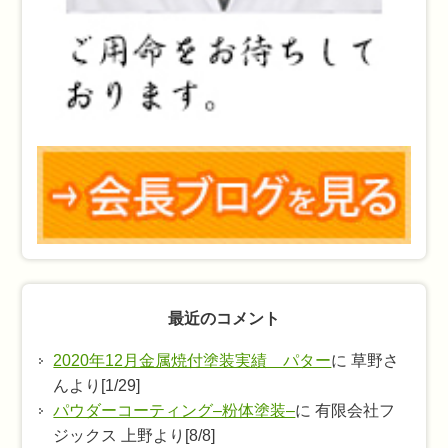
最近のコメント
2020年12月金属焼付塗装実績 パター
に 草野さ
んより[1/29]
パウダーコーティング–粉体塗装–
に 有限会社フ
ジックス 上野より[8/8]