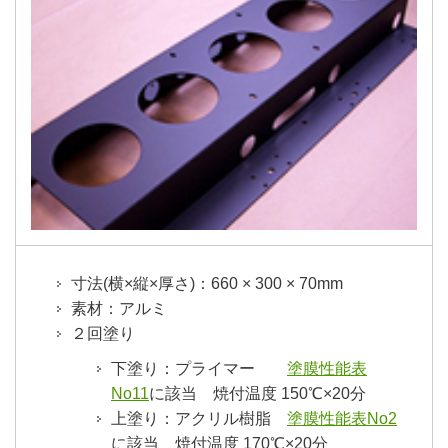
寸法(横×縦×厚さ)：660 × 300 × 70mm
素材：アルミ
２回塗り
下塗り：プライマー
塗膜性能表
No11
に該当 焼付温度 150℃×20分
上塗り：アクリル樹脂
塗膜性能表No2
に該当 焼付温度 170℃×20分