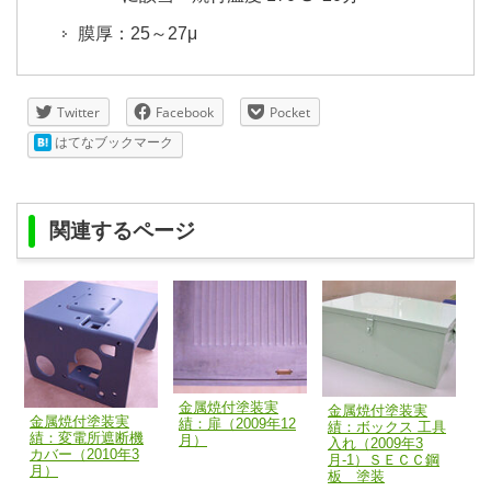
膜厚：25～27μ
Twitter
Facebook
Pocket
はてなブックマーク
関連するページ
金属焼付塗装実
金属焼付塗装実
金属焼付塗装実
績：扉（2009年12
績：ボックス 工具
績：変電所遮断機
月）
入れ（2009年3
カバー（2010年3
月-1）ＳＥＣＣ鋼
月）
板 塗装