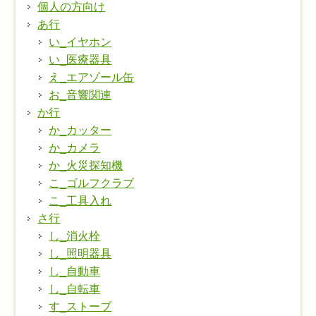
個人の方向け
あ行
い_イヤホン
い_医療器具
え_エアゾール缶
お_音響関連
か行
か_カッター
か_カメラ
か_火災探知機
こ_ゴルフクラブ
こ_工具入れ
さ行
し_消火栓
し_照明器具
し_自動車
し_自転車
す_ストーブ