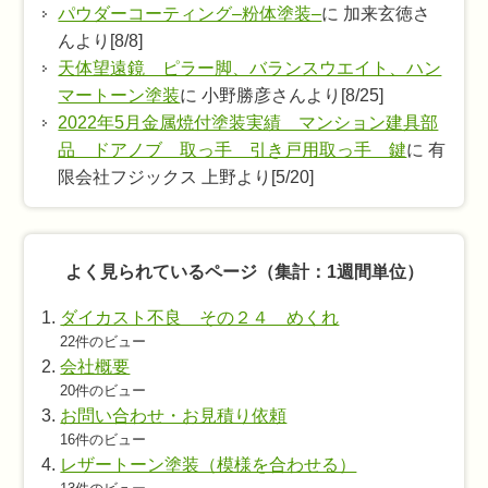
パウダーコーティング–粉体塗装–
に 加来玄徳さ
んより[8/8]
天体望遠鏡 ピラー脚、バランスウエイト、ハン
マートーン塗装
に 小野勝彦さんより[8/25]
2022年5月金属焼付塗装実績 マンション建具部
品 ドアノブ 取っ手 引き戸用取っ手 鍵
に 有
限会社フジックス 上野より[5/20]
よく見られているページ（集計：1週間単位）
ダイカスト不良 その２４ めくれ
22件のビュー
会社概要
20件のビュー
お問い合わせ・お見積り依頼
16件のビュー
レザートーン塗装（模様を合わせる）