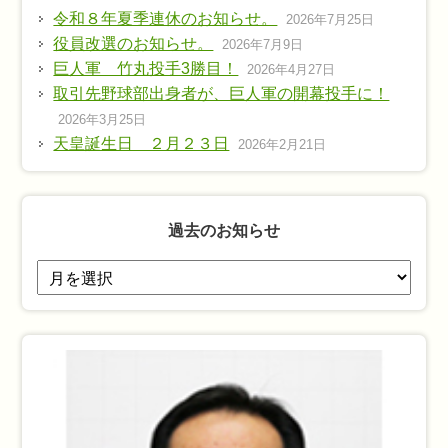
令和８年夏季連休のお知らせ。
2026年7月25日
役員改選のお知らせ。
2026年7月9日
巨人軍 竹丸投手3勝目！
2026年4月27日
取引先野球部出身者が、巨人軍の開幕投手に！
2026年3月25日
天皇誕生日 ２月２３日
2026年2月21日
過去のお知らせ
過
去
の
お
知
ら
せ