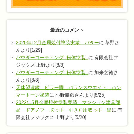
最近のコメント
2020年12月金属焼付塗装実績 パター
に 草野さ
んより[1/29]
パウダーコーティング–粉体塗装–
に 有限会社フ
ジックス 上野より[8/8]
パウダーコーティング–粉体塗装–
に 加来玄徳さ
んより[8/8]
天体望遠鏡 ピラー脚、バランスウエイト、ハン
マートーン塗装
に 小野勝彦さんより[8/25]
2022年5月金属焼付塗装実績 マンション建具部
品 ドアノブ 取っ手 引き戸用取っ手 鍵
に 有
限会社フジックス 上野より[5/20]