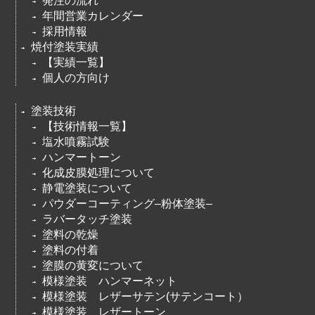
発注の流れ
年間営業カレンダー
採用情報
焼付塗装実績
【実績一覧】
個人の方向け
塗装技術
【技術情報一覧】
塩水噴霧試験
ハンマートーン
化成皮膜処理について
静電塗装について
パウダーコーティング–粉体塗装–
ラバータッチ塗装
塗料の乾燥
塗料の付着
塗膜の黄変について
模様塗装 ハンマーネット
模様塗装 レザーサテン(サテンコート）
模様塗装 レザートーン