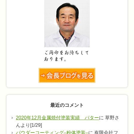
知
ら
せ
最近のコメント
2020年12月金属焼付塗装実績 パター
に 草野さ
んより[1/29]
パウダーコーティング–粉体塗装–
に 有限会社フ