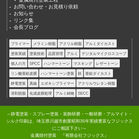
お問い合わせ・お見積り依頼
お知らせ
リンク集
会長ブログ
プライマー
メラミン樹脂
アクリル樹脂
アルミダイカスト
塗装実績
塗装技術
品質管理
アルミ
デジタルマイクロスコープ
個人の方
SPCC
ハンマートーン
マスキング
レザートーン
リン酸亜鉛皮膜
ハンマートーン塗装
鉄
亜鉛ダイカスト
静電塗装
真鍮
エポキシプライマー
アクリルウレタン樹脂
溶剤脱脂
化成皮膜処理
アルミ鋳物
SECC
～静電塗装・スプレー塗装・装飾研磨・一般研磨・アルマイト・
シルク印刷は、埼玉県川越市創業昭和35年実績豊富なフジックス
にご相談下さい～
金属焼付塗装 『有限会社フジックス』