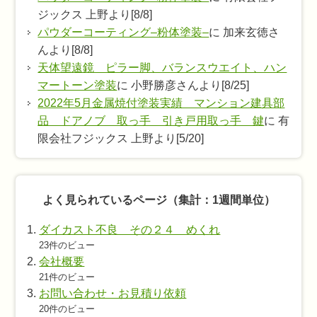
ジックス 上野より[8/8]
パウダーコーティング–粉体塗装–
に 加来玄徳さ
んより[8/8]
天体望遠鏡 ピラー脚、バランスウエイト、ハン
マートーン塗装
に 小野勝彦さんより[8/25]
2022年5月金属焼付塗装実績 マンション建具部
品 ドアノブ 取っ手 引き戸用取っ手 鍵
に 有
限会社フジックス 上野より[5/20]
よく見られているページ（集計：1週間単位）
ダイカスト不良 その２４ めくれ
23件のビュー
会社概要
21件のビュー
お問い合わせ・お見積り依頼
20件のビュー