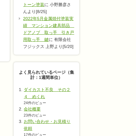
トーン塗装
に 小野勝彦さ
んより[8/25]
2022年5月金属焼付塗装実
績 マンション建具部品
ドアノブ 取っ手 引き戸
用取っ手 鍵
に 有限会社
フジックス 上野より[5/20]
よく見られているページ（集
計：1週間単位）
ダイカスト不良 その２
４ めくれ
24件のビュー
会社概要
23件のビュー
お問い合わせ・お見積り
依頼
17件のビュー