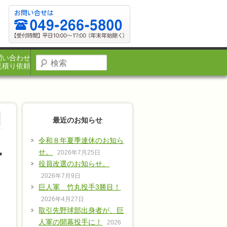
問い合わせ
見積り依頼
最近のお知らせ
令和８年夏季連休のお知ら
ー
せ。
2026年7月25日
役員改選のお知らせ。
2026年7月9日
巨人軍 竹丸投手3勝目！
2026年4月27日
取引先野球部出身者が、巨
人軍の開幕投手に！
2026