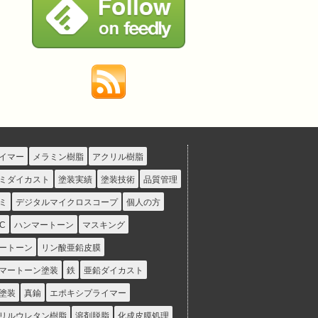
イマー
メラミン樹脂
アクリル樹脂
ミダイカスト
塗装実績
塗装技術
品質管理
ミ
デジタルマイクロスコープ
個人の方
C
ハンマートーン
マスキング
ートーン
リン酸亜鉛皮膜
マートーン塗装
鉄
亜鉛ダイカスト
塗装
真鍮
エポキシプライマー
リルウレタン樹脂
溶剤脱脂
化成皮膜処理