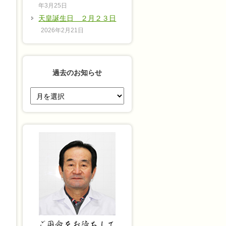
年3月25日
天皇誕生日 ２月２３日
2026年2月21日
過去のお知らせ
過
去
の
お
知
ら
せ