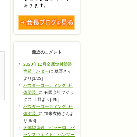
最近のコメント
2020年12月金属焼付塗装
実績 パター
に 草野さん
より[1/29]
パウダーコーティング–粉
体塗装–
に 有限会社フジッ
クス 上野より[8/8]
パウダーコーティング–粉
体塗装–
に 加来玄徳さんよ
り[8/8]
天体望遠鏡 ピラー脚、バ
ランスウエイト、ハンマー