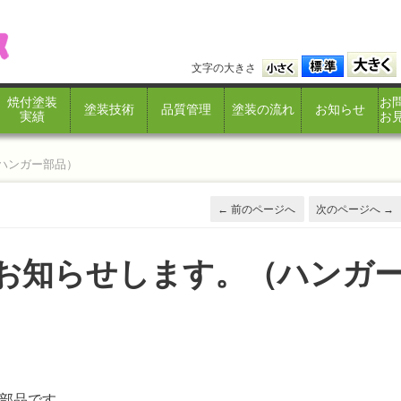
文字の大きさ
焼付塗装
お
塗装技術
品質管理
塗装の流れ
お知らせ
実績
お
ハンガー部品）
←
前のページへ
次のページへ
→
をお知らせします。（ハンガ
部品です。