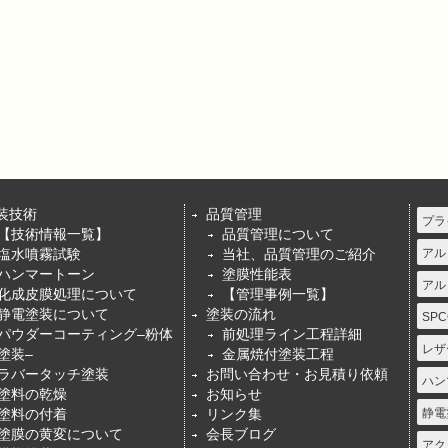
装技術
品質管理
プラ
【技術情報一覧】
品質管理について
塩水噴霧試験
当社、品質管理のご紹介
アル
ハンマートーン
塗膜性能表
アル
化成皮膜処理について
【管理事例一覧】
静電塗装について
塗装の流れ
SPC
パウダーコーティング–粉体
前処理ライン工程詳細
レザ
塗装–
金属焼付塗装工程
ラバータッチ塗装
お問い合わせ・お見積り依頼
ハン
塗料の乾燥
お知らせ
塗料の付着
リンク集
静電
塗膜の黄変について
会長ブログ
アク