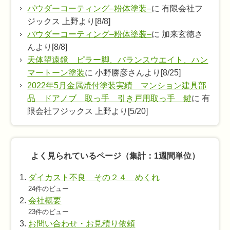
パウダーコーティング–粉体塗装–
に 有限会社フ
ジックス 上野より[8/8]
パウダーコーティング–粉体塗装–
に 加来玄徳さ
んより[8/8]
天体望遠鏡 ピラー脚、バランスウエイト、ハン
マートーン塗装
に 小野勝彦さんより[8/25]
2022年5月金属焼付塗装実績 マンション建具部
品 ドアノブ 取っ手 引き戸用取っ手 鍵
に 有
限会社フジックス 上野より[5/20]
よく見られているページ（集計：1週間単位）
ダイカスト不良 その２４ めくれ
24件のビュー
会社概要
23件のビュー
お問い合わせ・お見積り依頼