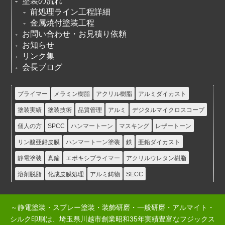
塗装の流れ
前処理ライン工程詳細
金属焼付塗装工程
お問い合わせ・お見積り依頼
お知らせ
リンク集
会長ブログ
プライマー
メラミン樹脂
アクリル樹脂
アルミダイカスト
塗装実績
塗装技術
品質管理
アルミ
デジタルマイクロスコープ
個人の方
SPCC
ハンマートーン
マスキング
レザートーン
リン酸亜鉛皮膜
ハンマートーン塗装
鉄
亜鉛ダイカスト
静電塗装
真鍮
エポキシプライマー
アクリルウレタン樹脂
溶剤脱脂
化成皮膜処理
アルミ鋳物
SECC
～静電塗装・スプレー塗装・装飾研磨・一般研磨・アルマイト・
シルク印刷は、埼玉県川越市創業昭和35年実績豊富なフジックス