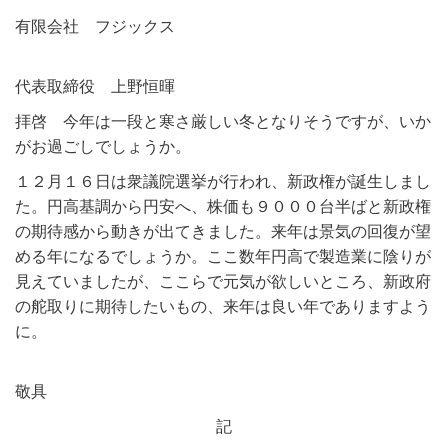
有限会社 フジックス
代表取締役 上野恒暉
拝啓 今年は一段と寒さ厳しい冬となりそうですが、いか
がお過ごしでしょうか。
１２月１６日は衆議院選挙が行われ、新政権が誕生しまし
た。円高基調から円安へ、株価も９０００台半ばと新政権
の期待感から動きが出てきました。来年は景気の回復が望
める年になるでしょうか。ここ数年円高で製造業に陰りが
見えていましたが、ここらで元気が欲しいところ、新政府
の舵取りに期待したいもの、来年は良い年でありますよう
に。
敬具
記