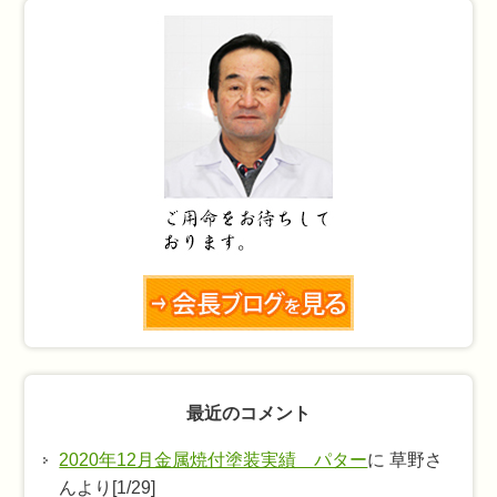
お
知
ら
せ
最近のコメント
2020年12月金属焼付塗装実績 パター
に 草野さ
んより[1/29]