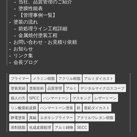
当社、品質管理のご紹介
塗膜性能表
【管理事例一覧】
塗装の流れ
前処理ライン工程詳細
金属焼付塗装工程
お問い合わせ・お見積り依頼
お知らせ
リンク集
会長ブログ
プライマー
メラミン樹脂
アクリル樹脂
アルミダイカスト
塗装実績
塗装技術
品質管理
アルミ
デジタルマイクロスコープ
個人の方
SPCC
ハンマートーン
マスキング
レザートーン
リン酸亜鉛皮膜
ハンマートーン塗装
鉄
亜鉛ダイカスト
静電塗装
真鍮
エポキシプライマー
アクリルウレタン樹脂
溶剤脱脂
化成皮膜処理
アルミ鋳物
SECC