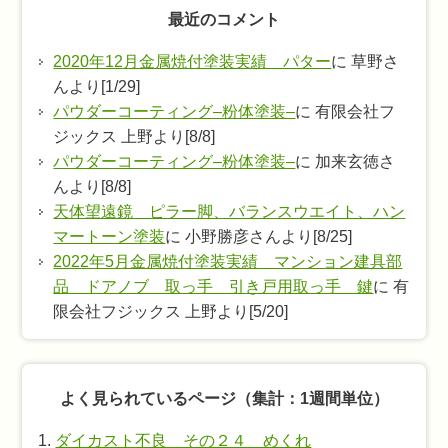
最近のコメント
2020年12月金属焼付塗装実績 パター
に 草野さ
んより[1/29]
パウダーコーティング–粉体塗装–
に 有限会社フ
ジックス 上野より[8/8]
パウダーコーティング–粉体塗装–
に 加来玄徳さ
んより[8/8]
天体望遠鏡 ピラー脚、バランスウエイト、ハン
マートーン塗装
に 小野勝彦さんより[8/25]
2022年5月金属焼付塗装実績 マンション建具部
品 ドアノブ 取っ手 引き戸用取っ手 鍵
に 有
限会社フジックス 上野より[5/20]
よく見られているページ（集計：1週間単位）
ダイカスト不良 その２４ めくれ