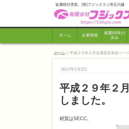
金属焼付塗装、(有)フジックス | 埼玉川越
創業60年の
ホーム
企業情報
歩み
ホーム
>
平成２９年２月金属塗装実績ペー
2017年2月2日
平成２９年２
しました。
材質はSECC。