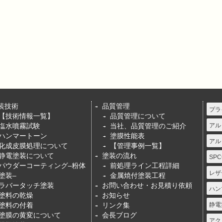
装技術
品質管理
プラ
【技術情報一覧】
品質管理について
塩水噴霧試験
当社、品質管理のご紹介
アル
ハンマートーン
塗膜性能表
アル
化成皮膜処理について
【管理事例一覧】
静電塗装について
塗装の流れ
SPC
パウダーコーティング–粉体
前処理ライン工程詳細
レザ
塗装–
金属焼付塗装工程
ラバータッチ塗装
お問い合わせ・お見積り依頼
ハン
塗料の乾燥
お知らせ
塗料の付着
リンク集
静電
塗膜の黄変について
会長ブログ
アク