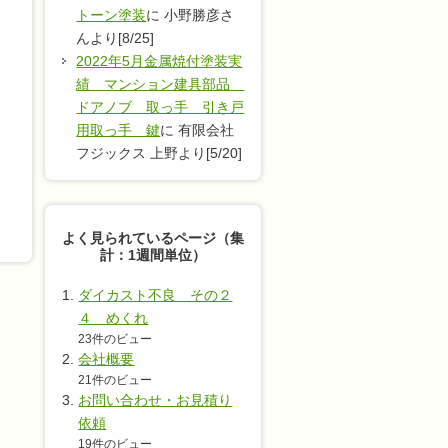
トーン塗装
に 小野勝彦さ
んより[8/25]
2022年5月金属焼付塗装実
績 マンション建具部品
ドアノブ 取っ手 引き戸
用取っ手 鍵
に 有限会社
フジックス 上野より[5/20]
よく見られているページ（集
計：1週間単位）
ダイカスト不良 その２
４ めくれ
23件のビュー
会社概要
21件のビュー
お問い合わせ・お見積り
依頼
19件のビュー