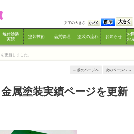
文字の大きさ
焼付塗装
お
塗装技術
品質管理
塗装の流れ
お知らせ
実績
お
ジを更新しました。
←
前のページへ
次のページへ
→
月金属塗装実績ページを更新