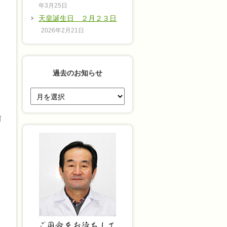
年3月25日
天皇誕生日 ２月２３日
2026年2月21日
過去のお知らせ
過
去
の
前
お
知
ら
せ