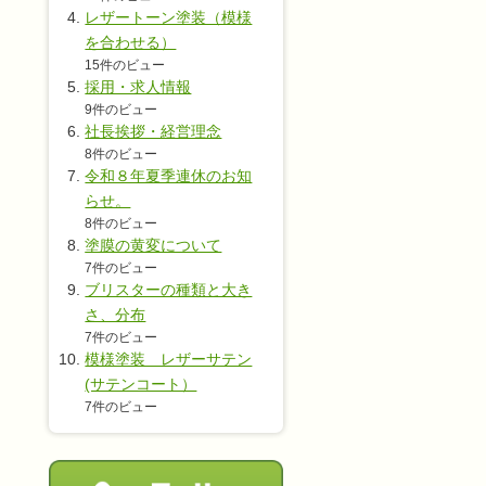
レザートーン塗装（模様
を合わせる）
15件のビュー
採用・求人情報
9件のビュー
社長挨拶・経営理念
8件のビュー
令和８年夏季連休のお知
らせ。
8件のビュー
塗膜の黄変について
7件のビュー
ブリスターの種類と大き
さ、分布
7件のビュー
模様塗装 レザーサテン
(サテンコート）
7件のビュー