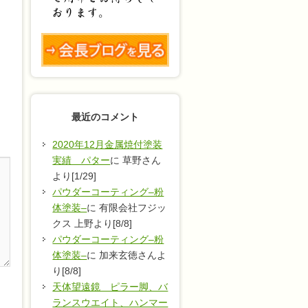
最近のコメント
2020年12月金属焼付塗装
実績 パター
に 草野さん
より[1/29]
パウダーコーティング–粉
体塗装–
に 有限会社フジッ
クス 上野より[8/8]
パウダーコーティング–粉
体塗装–
に 加来玄徳さんよ
り[8/8]
天体望遠鏡 ピラー脚、バ
ランスウエイト、ハンマー