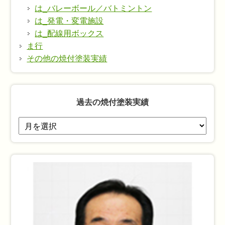
は_バレーボール／バトミントン
は_発電・変電施設
は_配線用ボックス
ま行
その他の焼付塗装実績
過去の焼付塗装実績