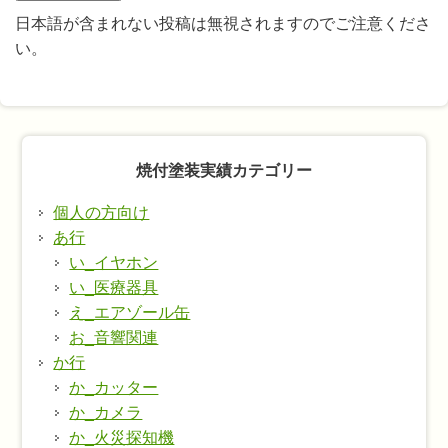
日本語が含まれない投稿は無視されますのでご注意くださ
い。
焼付塗装実績カテゴリー
個人の方向け
あ行
い_イヤホン
い_医療器具
え_エアゾール缶
お_音響関連
か行
か_カッター
か_カメラ
か_火災探知機