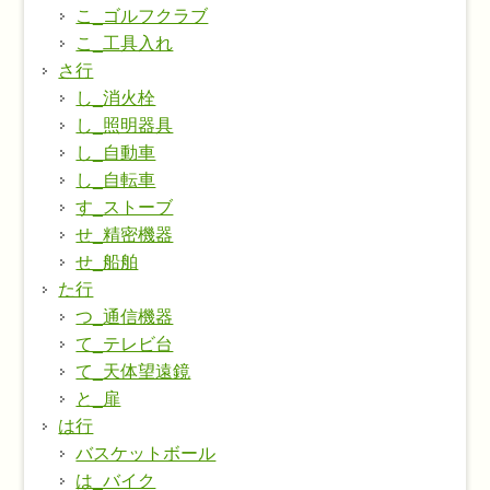
こ_ゴルフクラブ
こ_工具入れ
さ行
し_消火栓
し_照明器具
し_自動車
し_自転車
す_ストーブ
せ_精密機器
せ_船舶
た行
つ_通信機器
て_テレビ台
て_天体望遠鏡
と_扉
は行
バスケットボール
は_バイク