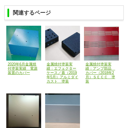
関連するページ
2020年6月金属焼
金属焼付塗装実
金属焼付塗装実
付塗装実績 電源
績：エフェクター
績：アンプ部品
装置のカバー
ケース／蓋（2019
カバー（2018年2
年5月）アルミダイ
月）ＳＥＣＣ 塗
カスト 塗装
装