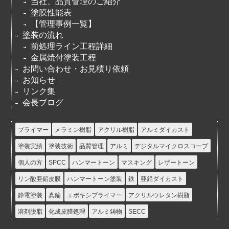
当社、品質管理のご紹介
塗膜性能表
【管理事例一覧】
塗装の流れ
前処理ライン工程詳細
金属焼付塗装工程
お問い合わせ・お見積り依頼
お知らせ
リンク集
会長ブログ
プライマー
メラミン樹脂
アクリル樹脂
アルミダイカスト
塗装実績
塗装技術
品質管理
アルミ
デジタルマイクロスコープ
個人の方
SPCC
ハンマートーン
マスキング
レザートーン
リン酸亜鉛皮膜
ハンマートーン塗装
鉄
亜鉛ダイカスト
静電塗装
真鍮
エポキシプライマー
アクリルウレタン樹脂
溶剤脱脂
化成皮膜処理
アルミ鋳物
SECC