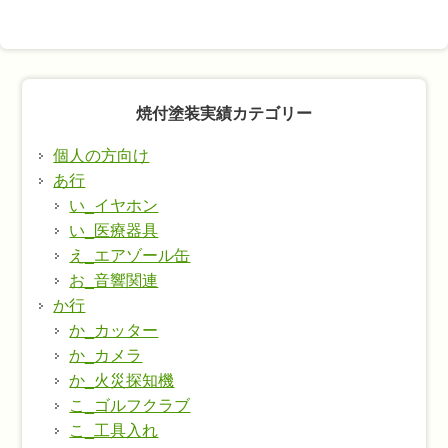
焼付塗装実績カテゴリー
個人の方向け
あ行
い_イヤホン
い_医療器具
え_エアゾール缶
お_音響関連
か行
か_カッター
か_カメラ
か_火災探知機
こ_ゴルフクラブ
こ_工具入れ