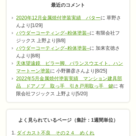
最近のコメント
2020年12月金属焼付塗装実績 パター
に 草野さ
んより[1/29]
パウダーコーティング–粉体塗装–
に 有限会社フ
ジックス 上野より[8/8]
パウダーコーティング–粉体塗装–
に 加来玄徳さ
んより[8/8]
天体望遠鏡 ピラー脚、バランスウエイト、ハン
マートーン塗装
に 小野勝彦さんより[8/25]
2022年5月金属焼付塗装実績 マンション建具部
品 ドアノブ 取っ手 引き戸用取っ手 鍵
に 有
限会社フジックス 上野より[5/20]
よく見られているページ（集計：1週間単位）
ダイカスト不良 その２４ めくれ