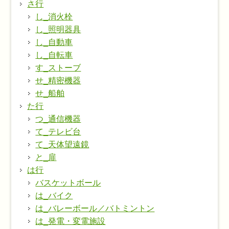
さ行
し_消火栓
し_照明器具
し_自動車
し_自転車
す_ストーブ
せ_精密機器
せ_船舶
た行
つ_通信機器
て_テレビ台
て_天体望遠鏡
と_扉
は行
バスケットボール
は_バイク
は_バレーボール／バトミントン
は_発電・変電施設