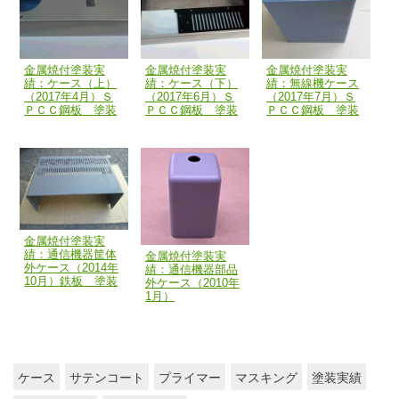
金属焼付塗装実
金属焼付塗装実
金属焼付塗装実
績：ケース（上）
績：ケース（下）
績：無線機ケース
（2017年4月）Ｓ
（2017年6月）Ｓ
（2017年7月）Ｓ
ＰＣＣ鋼板 塗装
ＰＣＣ鋼板 塗装
ＰＣＣ鋼板 塗装
金属焼付塗装実
績：通信機器筐体
金属焼付塗装実
外ケース（2014年
績：通信機器部品
10月）鉄板 塗装
外ケース（2010年
1月）
ケース
サテンコート
プライマー
マスキング
塗装実績