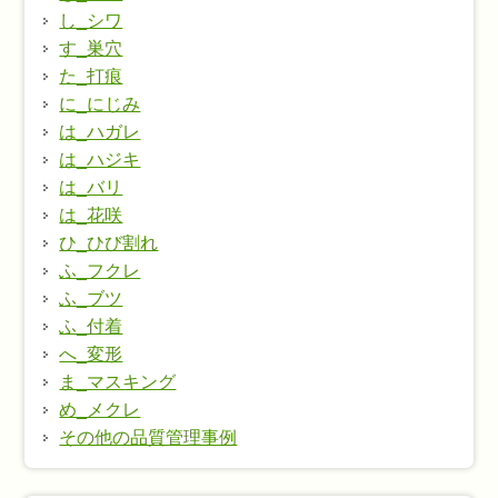
し_シワ
す_巣穴
た_打痕
に_にじみ
は_ハガレ
は_ハジキ
は_バリ
は_花咲
ひ_ひび割れ
ふ_フクレ
ふ_ブツ
ふ_付着
へ_変形
ま_マスキング
め_メクレ
その他の品質管理事例