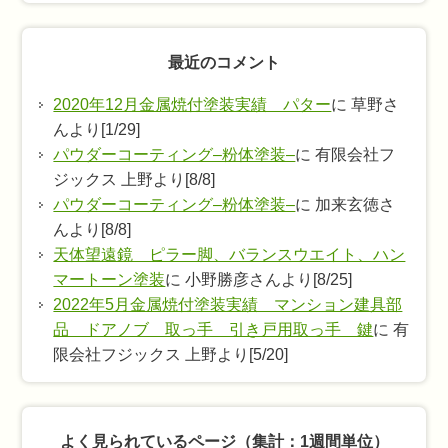
最近のコメント
2020年12月金属焼付塗装実績 パター
に 草野さ
んより[1/29]
パウダーコーティング–粉体塗装–
に 有限会社フ
ジックス 上野より[8/8]
パウダーコーティング–粉体塗装–
に 加来玄徳さ
んより[8/8]
天体望遠鏡 ピラー脚、バランスウエイト、ハン
マートーン塗装
に 小野勝彦さんより[8/25]
2022年5月金属焼付塗装実績 マンション建具部
品 ドアノブ 取っ手 引き戸用取っ手 鍵
に 有
限会社フジックス 上野より[5/20]
よく見られているページ（集計：1週間単位）