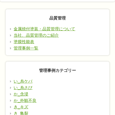
品質管理
金属焼付塗装・品質管理について
当社、品質管理のご紹介
塗膜性能表
管理事例一覧
管理事例カテゴリー
い_糸ケバ
い_糸さび
か_含浸
か_外観不良
き_キズ
き_亀裂