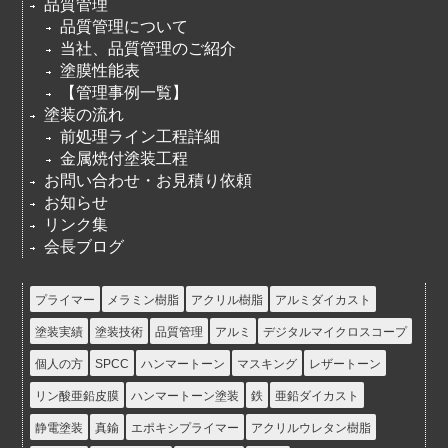
品質管理
品質管理について
当社、品質管理のご紹介
塗膜性能表
【管理事例一覧】
塗装の流れ
前処理ライン工程詳細
金属焼付塗装工程
お問い合わせ・お見積り依頼
お知らせ
リンク集
会長ブログ
プライマー
メラミン樹脂
アクリル樹脂
アルミダイカスト
塗装実績
塗装技術
品質管理
アルミ
デジタルマイクロスコープ
個人の方
SPCC
ハンマートーン
マスキング
レザートーン
リン酸亜鉛皮膜
ハンマートーン塗装
鉄
亜鉛ダイカスト
静電塗装
真鍮
エポキシプライマー
アクリルウレタン樹脂