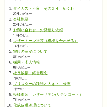
ダイカスト不良 その２４ めくれ
22件のビュー
会社概要
20件のビュー
お問い合わせ・お見積り依頼
18件のビュー
レザートーン塗装（模様を合わせる）
14件のビュー
塗膜の黄変について
8件のビュー
採用・求人情報
8件のビュー
社長挨拶・経営理念
7件のビュー
ブリスターの種類と大きさ、分布
7件のビュー
模様塗装 レザーサテン(サテンコート）
7件のビュー
化成皮膜処理について