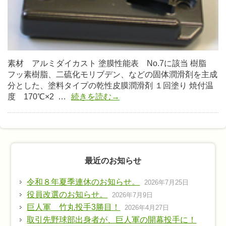
素材 アルミダイカスト 塗膜性能表 No.7に該当 樹脂
フッ素樹脂、二硫化モリブデン、などの固体潤滑剤を主成
分とした、塗料タイプの乾性皮膜潤滑剤 １回塗り 焼付温
度 170℃×2 …
続きを読む→
最近のお知らせ
令和８年夏季連休のお知らせ。
2026年7月25日
役員改選のお知らせ。
2026年7月9日
巨人軍 竹丸投手3勝目！
2026年4月27日
取引先野球部出身者が、巨人軍の開幕投手に！