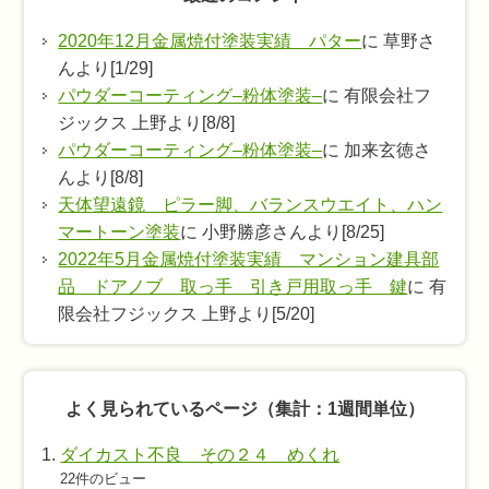
2020年12月金属焼付塗装実績 パター
に 草野さ
んより[1/29]
パウダーコーティング–粉体塗装–
に 有限会社フ
ジックス 上野より[8/8]
パウダーコーティング–粉体塗装–
に 加来玄徳さ
んより[8/8]
天体望遠鏡 ピラー脚、バランスウエイト、ハン
マートーン塗装
に 小野勝彦さんより[8/25]
2022年5月金属焼付塗装実績 マンション建具部
品 ドアノブ 取っ手 引き戸用取っ手 鍵
に 有
限会社フジックス 上野より[5/20]
よく見られているページ（集計：1週間単位）
ダイカスト不良 その２４ めくれ
22件のビュー