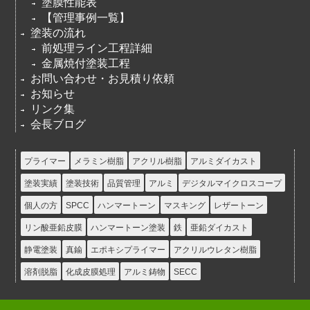
塗膜性能表
【管理事例一覧】
塗装の流れ
前処理ライン工程詳細
金属焼付塗装工程
お問い合わせ・お見積り依頼
お知らせ
リンク集
会長ブログ
プライマー
メラミン樹脂
アクリル樹脂
アルミダイカスト
塗装実績
塗装技術
品質管理
アルミ
デジタルマイクロスコープ
個人の方
SPCC
ハンマートーン
マスキング
レザートーン
リン酸亜鉛皮膜
ハンマートーン塗装
鉄
亜鉛ダイカスト
静電塗装
真鍮
エポキシプライマー
アクリルウレタン樹脂
溶剤脱脂
化成皮膜処理
アルミ鋳物
SECC