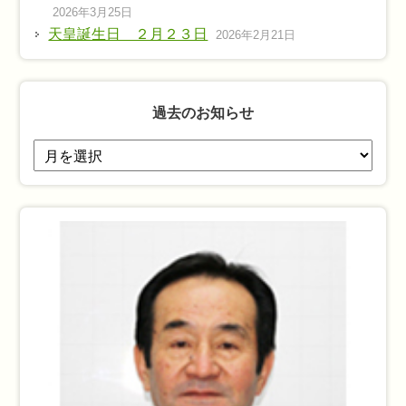
2026年3月25日
天皇誕生日 ２月２３日
2026年2月21日
過去のお知らせ
過
去
の
お
知
ら
せ