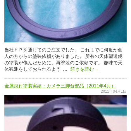
当社ＨＰを通じてのご注文でした。 これまでに何度か個
人の方からの塗装依頼がありました。 所有の天体望遠鏡
の塗装が傷んだために、再塗装のご依頼です。 趣味で天
体観測をしておられるよう …
続きを読む→
金属焼付塗装実績：カメラ三脚台部品（2011年4月）
2011年04月1日