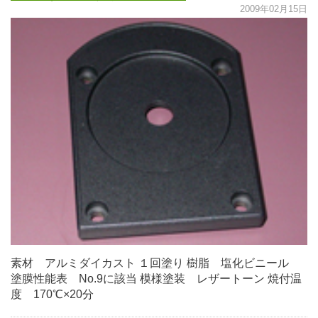
2009年02月15日
素材 アルミダイカスト １回塗り 樹脂 塩化ビニール
塗膜性能表 No.9に該当 模様塗装 レザートーン 焼付温
度 170℃×20分