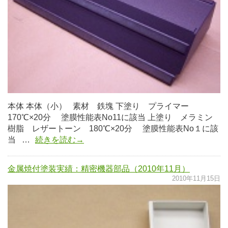
本体 本体（小） 素材 鉄塊 下塗り プライマー
170℃×20分 塗膜性能表No11に該当 上塗り メラミン
樹脂 レザートーン 180℃×20分 塗膜性能表No１に該
当 …
続きを読む→
金属焼付塗装実績：精密機器部品（2010年11月）
2010年11月15日