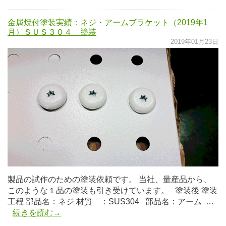
金属焼付塗装実績：ネジ・アームブラケット（2019年1
月）ＳＵＳ３０４ 塗装
2019年01月23日
製品の試作のための塗装依頼です。 当社、量産品から、
このような１品の塗装も引き受けています。 塗装後 塗装
工程 部品名：ネジ 材質 ：SUS304 部品名：アーム …
続きを読む→