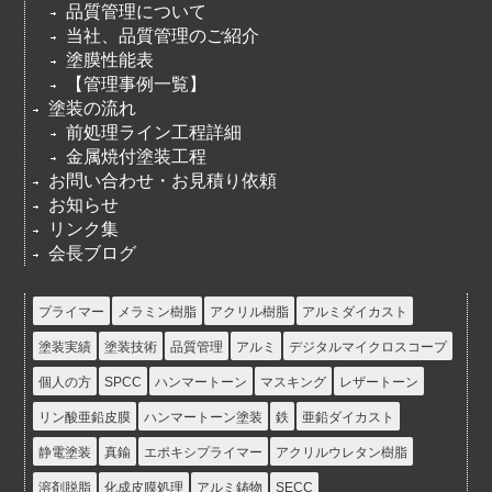
品質管理について
当社、品質管理のご紹介
塗膜性能表
【管理事例一覧】
塗装の流れ
前処理ライン工程詳細
金属焼付塗装工程
お問い合わせ・お見積り依頼
お知らせ
リンク集
会長ブログ
プライマー
メラミン樹脂
アクリル樹脂
アルミダイカスト
塗装実績
塗装技術
品質管理
アルミ
デジタルマイクロスコープ
個人の方
SPCC
ハンマートーン
マスキング
レザートーン
リン酸亜鉛皮膜
ハンマートーン塗装
鉄
亜鉛ダイカスト
静電塗装
真鍮
エポキシプライマー
アクリルウレタン樹脂
溶剤脱脂
化成皮膜処理
アルミ鋳物
SECC