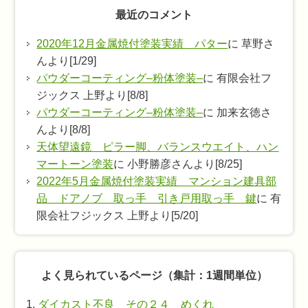
最近のコメント
2020年12月金属焼付塗装実績 パター
に 草野さ
んより[1/29]
パウダーコーティング–粉体塗装–
に 有限会社フ
ジックス 上野より[8/8]
パウダーコーティング–粉体塗装–
に 加来玄徳さ
んより[8/8]
天体望遠鏡 ピラー脚、バランスウエイト、ハン
マートーン塗装
に 小野勝彦さんより[8/25]
2022年5月金属焼付塗装実績 マンション建具部
品 ドアノブ 取っ手 引き戸用取っ手 鍵
に 有
限会社フジックス 上野より[5/20]
よく見られているページ（集計：1週間単位）
ダイカスト不良 その２４ めくれ