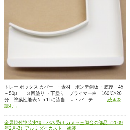
トレー ボックス カバー ・素材 ボンデ鋼板 ・膜厚 45
～50μ ３回塗り ・下塗り プライマー白 160℃×20
分 塗膜性能表Ｎｏ11に該当 ↓ ・パ テ …
続きを
読む→
金属焼付塗装実績：バネ受け カメラ三脚台の部品（2009
年2月-3）アルミダイカスト 塗装