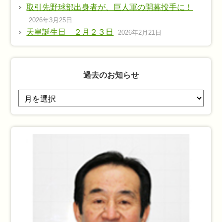
取引先野球部出身者が、巨人軍の開幕投手に！
2026年3月25日
天皇誕生日 ２月２３日
2026年2月21日
過去のお知らせ
過
去
の
お
知
ら
せ