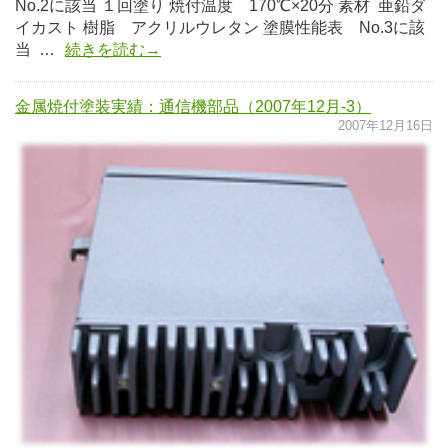
No.2に該当 １回塗り 焼付温度 170℃×20分 素材 亜鉛ダ
イカスト 樹脂 アクリルウレタン 塗膜性能表 No.3に該
当 …
続きを読む→
金属焼付塗装実績：通信機部品（2007年12月-3）
2007年12月16日