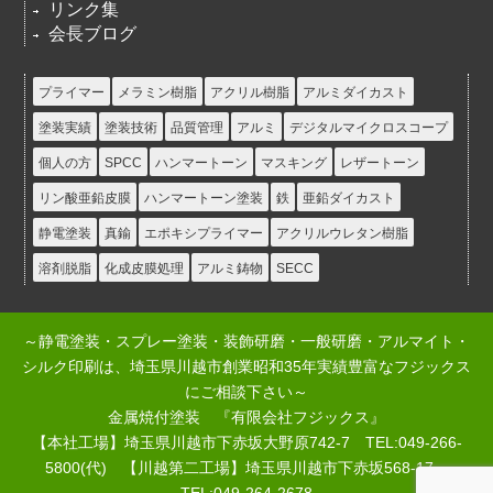
リンク集
会長ブログ
プライマー
メラミン樹脂
アクリル樹脂
アルミダイカスト
塗装実績
塗装技術
品質管理
アルミ
デジタルマイクロスコープ
個人の方
SPCC
ハンマートーン
マスキング
レザートーン
リン酸亜鉛皮膜
ハンマートーン塗装
鉄
亜鉛ダイカスト
静電塗装
真鍮
エポキシプライマー
アクリルウレタン樹脂
溶剤脱脂
化成皮膜処理
アルミ鋳物
SECC
～静電塗装・スプレー塗装・装飾研磨・一般研磨・アルマイト・
シルク印刷は、埼玉県川越市創業昭和35年実績豊富なフジックス
にご相談下さい～
金属焼付塗装 『有限会社フジックス』
【本社工場】埼玉県川越市下赤坂大野原742-7 TEL:049-266-
5800(代) 【川越第二工場】埼玉県川越市下赤坂568-17
TEL:049-264-2678