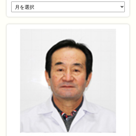
過
去
の
お
知
ら
せ