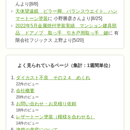
んより[8/8]
天体望遠鏡 ピラー脚、バランスウエイト、ハン
マートーン塗装
に 小野勝彦さんより[8/25]
2022年5月金属焼付塗装実績 マンション建具部
品 ドアノブ 取っ手 引き戸用取っ手 鍵
に 有
限会社フジックス 上野より[5/20]
よく見られているページ（集計：1週間単位）
ダイカスト不良 その２４ めくれ
22件のビュー
会社概要
20件のビュー
お問い合わせ・お見積り依頼
18件のビュー
レザートーン塗装（模様を合わせる）
14件のビュー
塗膜の黄変について