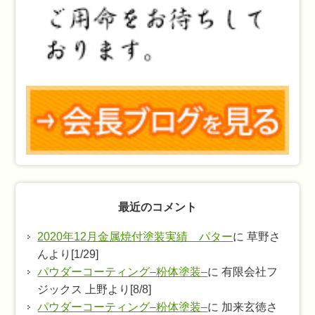
最近のコメント
2020年12月金属焼付塗装実績 パター
に 草野さ
んより[1/29]
パウダーコーティング–粉体塗装–
に 有限会社フ
ジックス 上野より[8/8]
パウダーコーティング–粉体塗装–
に 加来玄徳さ