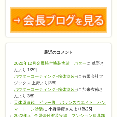
最近のコメント
2020年12月金属焼付塗装実績 パター
に 草野さ
んより[1/29]
パウダーコーティング–粉体塗装–
に 有限会社フ
ジックス 上野より[8/8]
パウダーコーティング–粉体塗装–
に 加来玄徳さ
んより[8/8]
天体望遠鏡 ピラー脚、バランスウエイト、ハン
マートーン塗装
に 小野勝彦さんより[8/25]
2022年5月金属焼付塗装実績 マンション建具部