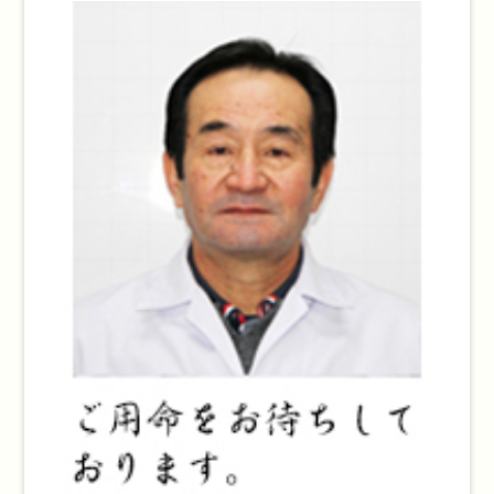
知
ら
せ