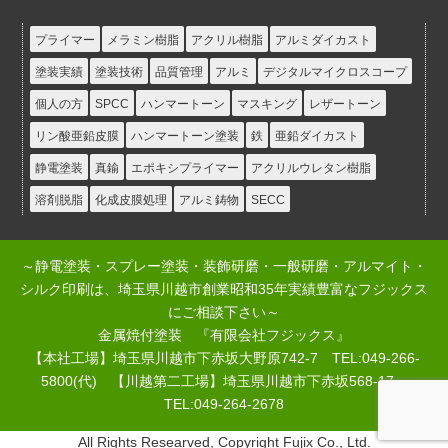
プライマー
メラミン樹脂
アクリル樹脂
アルミダイカスト
塗装実績
塗装技術
品質管理
アルミ
デジタルマイクロスコープ
個人の方
SPCC
ハンマートーン
マスキング
レザートーン
リン酸亜鉛皮膜
ハンマートーン塗装
鉄
亜鉛ダイカスト
静電塗装
真鍮
エポキシプライマー
アクリルウレタン樹脂
溶剤脱脂
化成皮膜処理
アルミ鋳物
SECC
～静電塗装・スプレー塗装・装飾研磨・一般研磨・アルマイト・
シルク印刷は、埼玉県川越市創業昭和35年実績豊富なフジックス
にご相談下さい～
金属焼付塗装 『有限会社フジックス』
【本社工場】埼玉県川越市下赤坂大野原742-7 TEL:049-266-
5800(代) 【川越第二工場】埼玉県川越市下赤坂568-17
TEL:049-264-2678
All Rights Researved, Copyright Fujix Co., Ltd.