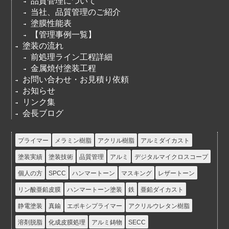
品質管理について
当社、品質管理のご紹介
塗膜性能表
【管理事例一覧】
塗装の流れ
前処理ライン工程詳細
金属焼付塗装工程
お問い合わせ・お見積り依頼
お知らせ
リンク集
会長ブログ
プライマー
メラミン樹脂
アクリル樹脂
アルミダイカスト
塗装実績
塗装技術
品質管理
アルミ
デジタルマイクロスコープ
個人の方
SPCC
ハンマートーン
マスキング
レザートーン
リン酸亜鉛皮膜
ハンマートーン塗装
鉄
亜鉛ダイカスト
静電塗装
真鍮
エポキシプライマー
アクリルウレタン樹脂
溶剤脱脂
化成皮膜処理
アルミ鋳物
SECC