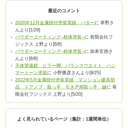
最近のコメント
2020年12月金属焼付塗装実績 パター
に 草野さ
んより[1/29]
パウダーコーティング–粉体塗装–
に 有限会社フ
ジックス 上野より[8/8]
パウダーコーティング–粉体塗装–
に 加来玄徳さ
んより[8/8]
天体望遠鏡 ピラー脚、バランスウエイト、ハン
マートーン塗装
に 小野勝彦さんより[8/25]
2022年5月金属焼付塗装実績 マンション建具部
品 ドアノブ 取っ手 引き戸用取っ手 鍵
に 有
限会社フジックス 上野より[5/20]
よく見られているページ（集計：1週間単位）