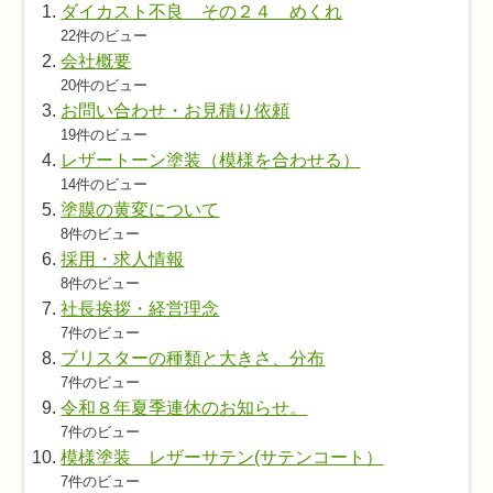
ダイカスト不良 その２４ めくれ
22件のビュー
会社概要
20件のビュー
お問い合わせ・お見積り依頼
19件のビュー
レザートーン塗装（模様を合わせる）
14件のビュー
塗膜の黄変について
8件のビュー
採用・求人情報
8件のビュー
社長挨拶・経営理念
7件のビュー
ブリスターの種類と大きさ、分布
7件のビュー
令和８年夏季連休のお知らせ。
7件のビュー
模様塗装 レザーサテン(サテンコート）
7件のビュー