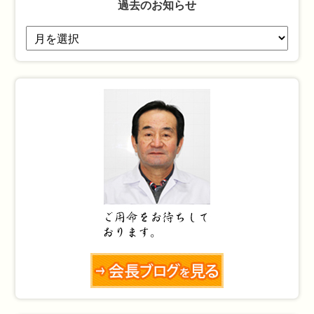
過去のお知らせ
過
去
の
お
知
ら
せ