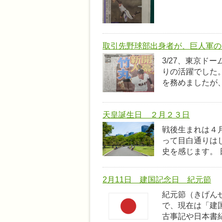
取引先野球部出身者が、巨人軍の
3/27、東京ド
りの活躍でした。
を務めましたが、
天皇誕生日 ２月２３日
戦後生まれは４
って目白通りは
史を感じます。 
2月11日 建国記念日 紀元節
紀元節（きげん
で、現在は「建
古事記や日本書