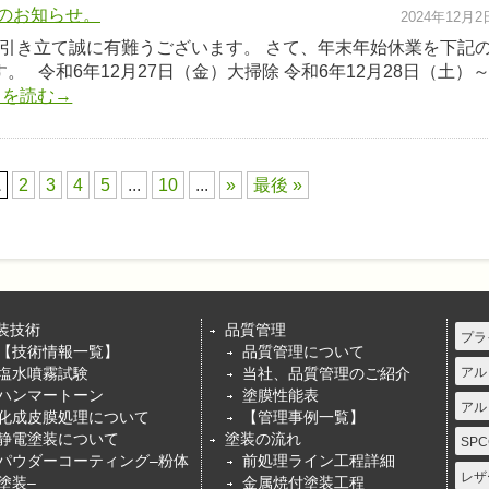
業のお知らせ。
2024年12月2
引き立て誠に有難うございます。 さて、年末年始休業を下記
。 令和6年12月27日（金）大掃除 令和6年12月28日（土）
きを読む→
1
2
3
4
5
...
10
...
»
最後 »
装技術
品質管理
プラ
【技術情報一覧】
品質管理について
塩水噴霧試験
当社、品質管理のご紹介
アル
ハンマートーン
塗膜性能表
アル
化成皮膜処理について
【管理事例一覧】
静電塗装について
塗装の流れ
SPC
パウダーコーティング–粉体
前処理ライン工程詳細
レザ
塗装–
金属焼付塗装工程