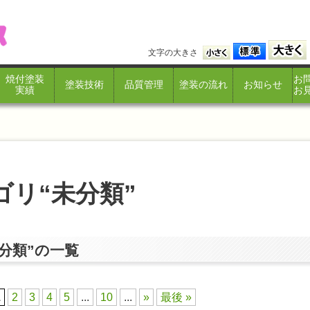
文字の大きさ
焼付塗装
お
塗装技術
品質管理
塗装の流れ
お知らせ
実績
お
ゴリ“未分類”
分類”の一覧
1
2
3
4
5
...
10
...
»
最後 »