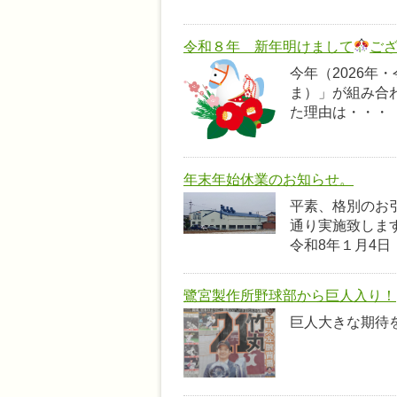
令和８年 新年明けまして
ご
今年（2026年
ま）」が組み合
た理由は・・・ 
年末年始休業のお知らせ。
平素、格別のお
通り実施致します
令和8年１月4日
鷺宮製作所野球部から巨人入り！
巨人大きな期待