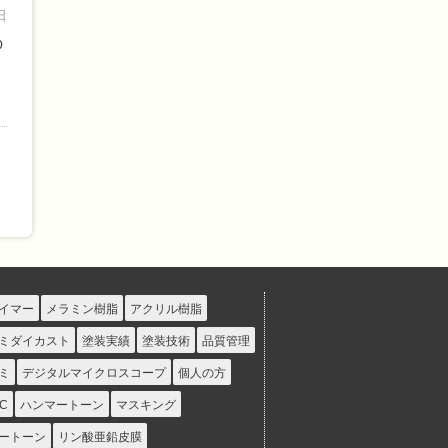
日
の
～
イマー
メラミン樹脂
アクリル樹脂
ミダイカスト
塗装実績
塗装技術
品質管理
ミ
デジタルマイクロスコープ
個人の方
C
ハンマートーン
マスキング
ートーン
リン酸亜鉛皮膜