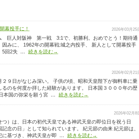
開幕投手に！
2026年03月25
ーム 巨人対阪神 第一戦 3:1で、初勝利。おめでとう！期待通
因みに、 1962年の開幕戦:城之内投手、 新人として開幕投手
5回2失 …
続きを読む→
2026年02月21
月２９日がなじみ深い。 子供の頃、昭和天皇陛下が御料車に乗
しるのを何度か拝した経験があります。 日本国３０００年の歴
日本国の弥栄を願う宮 …
続きを読む→
2026年02月8
せつ）は、日本の初代天皇である神武天皇の即位日を祝う日
国記念の日」として知られています。 紀元節の由来 紀元節は、
紀に基づき、神武天皇が即 …
続きを読む→