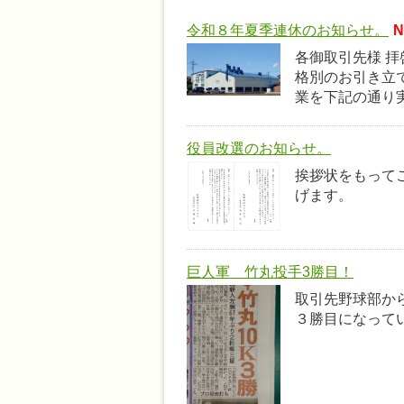
令和８年夏季連休のお知らせ。
N
各御取引先様 
格別のお引き立
業を下記の通り実
役員改選のお知らせ。
挨拶状をもっ
げます。
巨人軍 竹丸投手3勝目！
取引先野球部か
３勝目になって