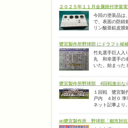
２０２５年１１月金属焼付塗装実績
今回の塗装品は
で、表面の防錆
リン酸亜鉛皮膜
鷺宮製作所野球部 にドラフト候
竹丸選手巨人入
丸 和幸選手の
いた。始まった
鷺宮製作所野球部 4回戦進出な
１回戦 鷺宮製
戸内 ４対０ 
ネット記事より
㈱鷺宮製作所 野球部「都市対抗