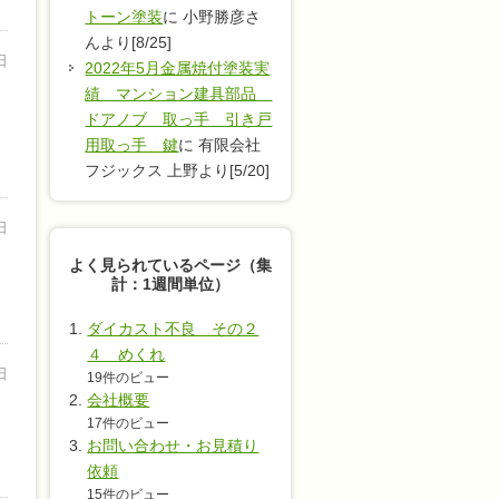
トーン塗装
に 小野勝彦さ
んより[8/25]
日
2022年5月金属焼付塗装実
績 マンション建具部品
ドアノブ 取っ手 引き戸
用取っ手 鍵
に 有限会社
フジックス 上野より[5/20]
日
よく見られているページ（集
計：1週間単位）
ダイカスト不良 その２
４ めくれ
日
19件のビュー
会社概要
17件のビュー
お問い合わせ・お見積り
依頼
15件のビュー