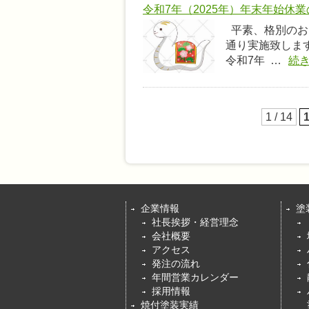
令和7年（2025年）年末年始休
平素、格別のお
通り実施致します
令和7年 …
続
1 / 14
企業情報
塗
社長挨拶・経営理念
会社概要
アクセス
発注の流れ
年間営業カレンダー
採用情報
焼付塗装実績