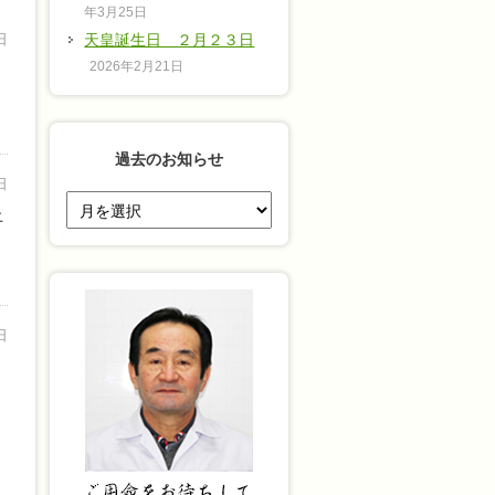
年3月25日
日
天皇誕生日 ２月２３日
2026年2月21日
過去のお知らせ
日
過
上
去
の
お
知
ら
日
せ