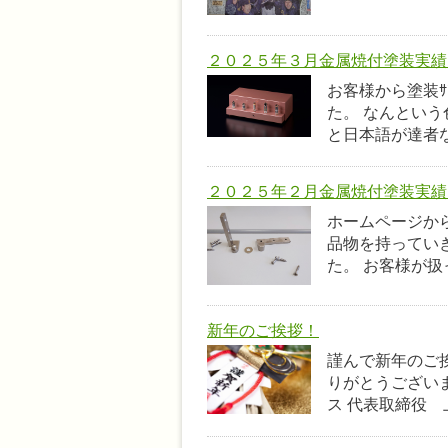
２０２５年３月金属焼付塗装実績 
お客様から塗装ｻ
た。 なんという
と日本語が達者
２０２５年２月金属焼付塗装実績
ホームページか
品物を持ってい
た。 お客様が扱
新年のご挨拶！
謹んで新年のご
りがとうござい
ス 代表取締役 