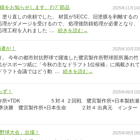
をお知らせします。ｱﾝﾌﾟ部品
2025年11月14
、塗り直しの依頼でした。 材質がSECC、旧塗膜を剥離するの
処理がダメージを受けるので、 処理後防錆処理が必要となり、
処理工程を入れました …
続きを読む→
補者が！
2025年10月23
り。 今年の都市対抗野球で躍進した鷺宮製作所野球部所属の竹
名がスポーツ紙に「今秋の主なドラフト1位候補」に掲載され
ドラフト会議ではどう動 …
続きを読む→
らず！
2025年09月10
作所×TDK ５対４ ２回戦 鷺宮製作所×日本製鉄瀬
準準決勝 鷺宮製作所×日本生命 ２対４ 出典元 インター
。
野球大会」出場！
2025年08月18