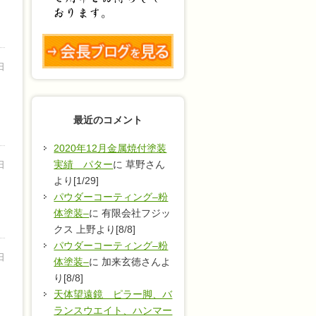
日
最近のコメント
2020年12月金属焼付塗装
実績 パター
に 草野さん
日
より[1/29]
パウダーコーティング–粉
体塗装–
に 有限会社フジッ
クス 上野より[8/8]
パウダーコーティング–粉
日
体塗装–
に 加来玄徳さんよ
り[8/8]
天体望遠鏡 ピラー脚、バ
ランスウエイト、ハンマー