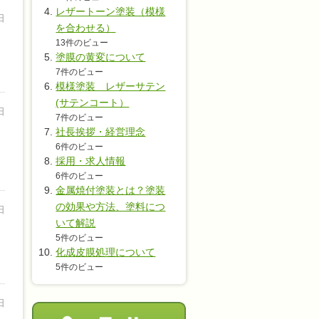
レザートーン塗装（模様
日
を合わせる）
13件のビュー
塗膜の黄変について
7件のビュー
模様塗装 レザーサテン
(サテンコート）
日
7件のビュー
社長挨拶・経営理念
て
6件のビュー
採用・求人情報
6件のビュー
金属焼付塗装とは？塗装
の効果や方法、塗料につ
日
いて解説
5件のビュー
化成皮膜処理について
5件のビュー
日