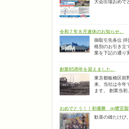
大会出場おめで
令和７年８月連休のお知らせ。
御取引先各位 
格別のお引き立
業を下記の通り実
創業65周年を迎えました。
東京都板橋区前
来、当社は今年
ます。 創業当初
おめでとう！！初優勝 ㈱鷺宮製
歓喜の雄たけび