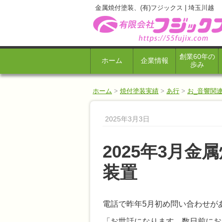
金属焼付塗装、(有)フジックス | 埼玉川越
創業60年の
ホーム
企業情報
歩み
ホーム
>
焼付塗装実績
>
あ行
>
お_音響関
2025年3月3日
2025年3月
装置
電話で昨年5月初め問い合わせが
「お世話になります。数日前にお