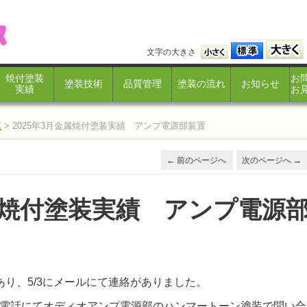
文字の大きさ
焼付塗装
お
塗装技術
品質管理
塗装の流れ
お知らせ
実績
お
連
>
2025年3月金属焼付塗装実績 アンプ電源部装置
←
前のページへ
次のページへ
→
金属焼付塗装実績 アンプ電源
あり、5/3にメールにて連絡がありました。
電話にてオディオアンプ電源部のハンマートーン塗装で問い合