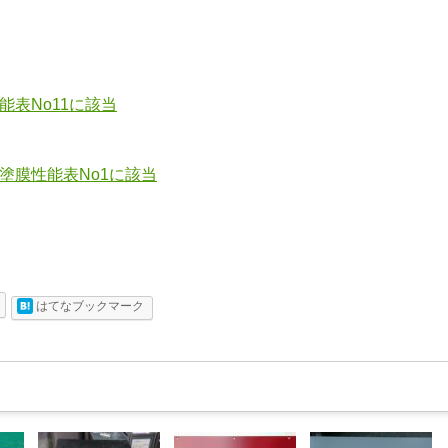
能表No11に該当
塗膜性能表No1に該当
はてなブックマーク