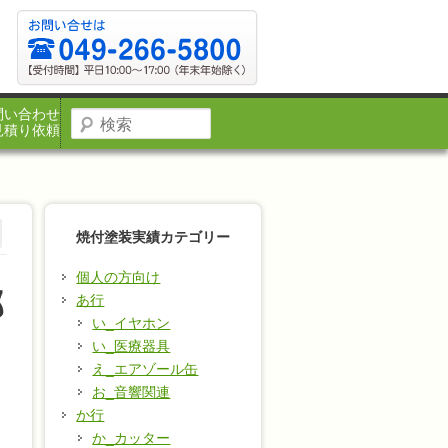
問い合わせ
見積り依頼
焼付塗装実績カテゴリー
個人の方向け
部
あ行
い_イヤホン
い_医療器具
え_エアゾール缶
お_音響関連
か行
か_カッター