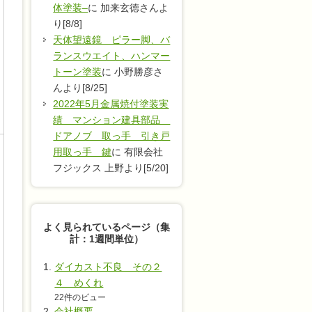
体塗装–
に 加来玄徳さんよ
り[8/8]
天体望遠鏡 ピラー脚、バ
ランスウエイト、ハンマー
トーン塗装
に 小野勝彦さ
んより[8/25]
2022年5月金属焼付塗装実
績 マンション建具部品
ドアノブ 取っ手 引き戸
用取っ手 鍵
に 有限会社
フジックス 上野より[5/20]
よく見られているページ（集
計：1週間単位）
ダイカスト不良 その２
４ めくれ
22件のビュー
会社概要