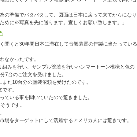
為の準備でバタバタして、図面は日本に戻って来てからになり
ために※写真を先に送ります。宜しくお願い致します。」
該当
く聞くと30年間日本に滞在して音響装置の作製に当たってい
わなかったです。
り組みを行い、サンプル塗装を行いハンマートーン模様と色の
産分7台のご注文を受けました。
にまた10台分の塗装依頼を受けたのです。
文です。
っている事を聞いていたので驚きました。
たそうです。
。
市場をターゲットにして活躍するアメリカ人には驚きです。