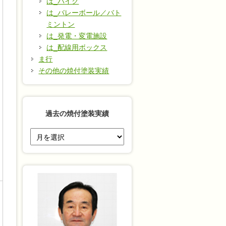
は_バイク
は_バレーボール／バト
ミントン
は_発電・変電施設
は_配線用ボックス
ま行
その他の焼付塗装実績
過去の焼付塗装実績