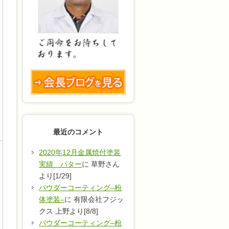
最近のコメント
2020年12月金属焼付塗装
実績 パター
に 草野さん
より[1/29]
パウダーコーティング–粉
体塗装–
に 有限会社フジッ
クス 上野より[8/8]
パウダーコーティング–粉