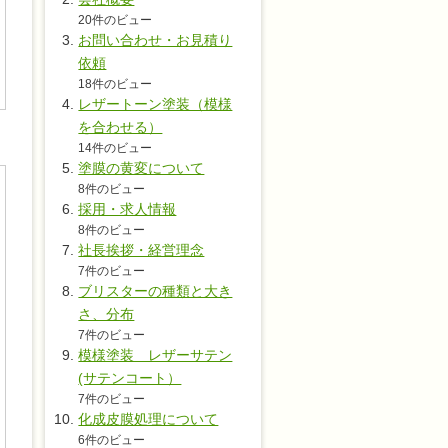
20件のビュー
お問い合わせ・お見積り
依頼
18件のビュー
レザートーン塗装（模様
を合わせる）
14件のビュー
塗膜の黄変について
8件のビュー
採用・求人情報
8件のビュー
社長挨拶・経営理念
7件のビュー
ブリスターの種類と大き
さ、分布
7件のビュー
模様塗装 レザーサテン
(サテンコート）
7件のビュー
化成皮膜処理について
6件のビュー