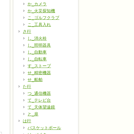
か_カメラ
か_火災探知機
こ_ゴルフクラブ
こ_工具入れ
さ行
し_消火栓
る
し_照明器具
し_自動車
し_自転車
す_ストーブ
せ_精密機器
せ_船舶
た行
つ_通信機器
て_テレビ台
て_天体望遠鏡
と_扉
は行
バスケットボール