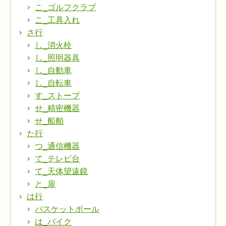
こ_ゴルフクラブ
こ_工具入れ
さ行
し_消火栓
し_照明器具
し_自動車
し_自転車
す_ストーブ
せ_精密機器
せ_船舶
た行
つ_通信機器
て_テレビ台
て_天体望遠鏡
と_扉
は行
バスケットボール
は_バイク