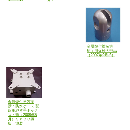
月）
金属焼付塗装実
績：消火栓の部品
（2007年9月-6）
金属焼付塗装実
績：防水ケース 配
線用継ぎ手ボック
ス・蓋（2009年5
月）ＳＰＣＣ鋼
板 塗装