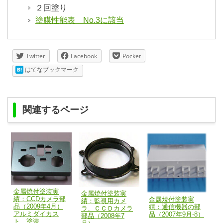
２回塗り
塗膜性能表 No.3に該当
Twitter
Facebook
Pocket
はてなブックマーク
関連するページ
金属焼付塗装実
金属焼付塗装実
績：CCDカメラ部
金属焼付塗装実
績：監視用カメ
品（2009年4月）
績：通信機器の部
ラ、ＣＣＤカメラ
アルミダイカス
品（2007年9月-8）
部品（2008年7
ト 塗装