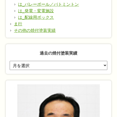
は_バレーボール／バトミントン
は_発電・変電施設
は_配線用ボックス
ま行
その他の焼付塗装実績
過去の焼付塗装実績