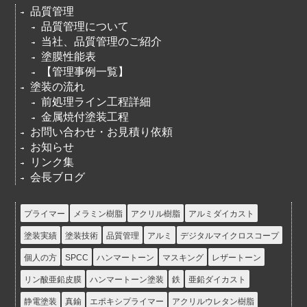
品質管理
品質管理について
当社、品質管理のご紹介
塗膜性能表
【管理事例一覧】
塗装の流れ
前処理ライン工程詳細
金属焼付塗装工程
お問い合わせ・お見積り依頼
お知らせ
リンク集
会長ブログ
プライマー
メラミン樹脂
アクリル樹脂
アルミダイカスト
塗装実績
塗装技術
品質管理
アルミ
デジタルマイクロスコープ
個人の方
SPCC
ハンマートーン
マスキング
レザートーン
リン酸亜鉛皮膜
ハンマートーン塗装
鉄
亜鉛ダイカスト
静電塗装
真鍮
エポキシプライマー
アクリルウレタン樹脂