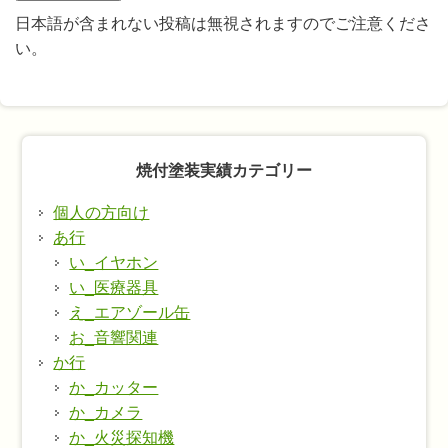
日本語が含まれない投稿は無視されますのでご注意くださ
い。
焼付塗装実績カテゴリー
個人の方向け
あ行
い_イヤホン
い_医療器具
え_エアゾール缶
お_音響関連
か行
か_カッター
か_カメラ
か_火災探知機