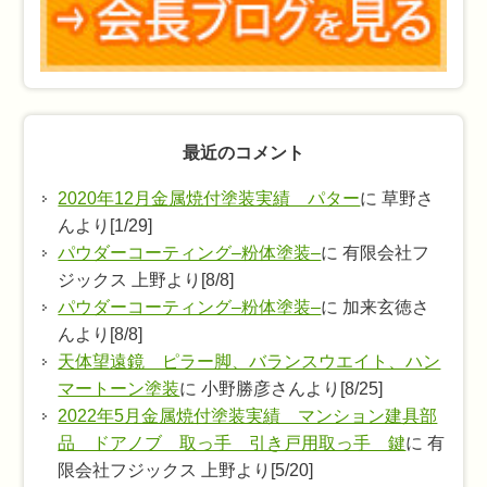
最近のコメント
2020年12月金属焼付塗装実績 パター
に 草野さ
んより[1/29]
パウダーコーティング–粉体塗装–
に 有限会社フ
ジックス 上野より[8/8]
パウダーコーティング–粉体塗装–
に 加来玄徳さ
んより[8/8]
天体望遠鏡 ピラー脚、バランスウエイト、ハン
マートーン塗装
に 小野勝彦さんより[8/25]
2022年5月金属焼付塗装実績 マンション建具部
品 ドアノブ 取っ手 引き戸用取っ手 鍵
に 有
限会社フジックス 上野より[5/20]