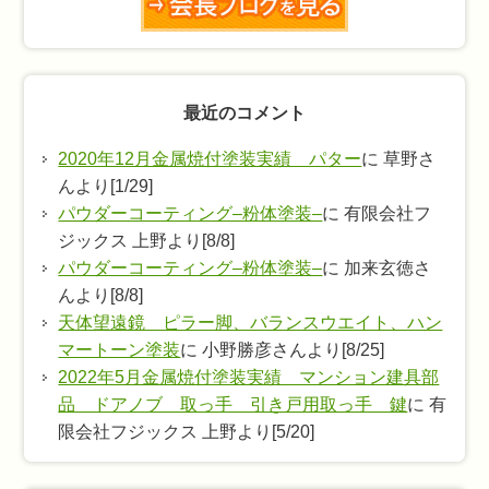
最近のコメント
2020年12月金属焼付塗装実績 パター
に 草野さ
んより[1/29]
パウダーコーティング–粉体塗装–
に 有限会社フ
ジックス 上野より[8/8]
パウダーコーティング–粉体塗装–
に 加来玄徳さ
んより[8/8]
天体望遠鏡 ピラー脚、バランスウエイト、ハン
マートーン塗装
に 小野勝彦さんより[8/25]
2022年5月金属焼付塗装実績 マンション建具部
品 ドアノブ 取っ手 引き戸用取っ手 鍵
に 有
限会社フジックス 上野より[5/20]