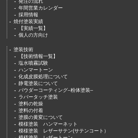
発注の流れ
年間営業カレンダー
採用情報
焼付塗装実績
【実績一覧】
個人の方向け
塗装技術
【技術情報一覧】
塩水噴霧試験
ハンマートーン
化成皮膜処理について
静電塗装について
パウダーコーティング–粉体塗装–
ラバータッチ塗装
塗料の乾燥
塗料の付着
塗膜の黄変について
模様塗装 ハンマーネット
模様塗装 レザーサテン(サテンコート）
模様塗装 レザートーン