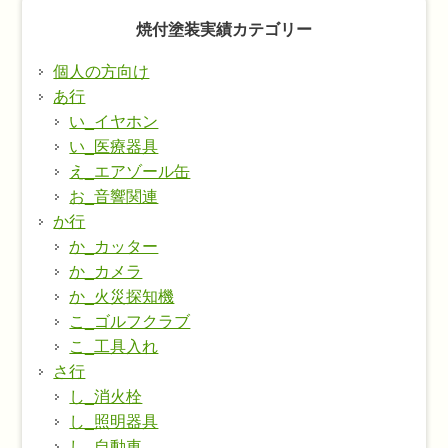
焼付塗装実績カテゴリー
個人の方向け
あ行
い_イヤホン
い_医療器具
え_エアゾール缶
お_音響関連
か行
か_カッター
か_カメラ
か_火災探知機
こ_ゴルフクラブ
こ_工具入れ
さ行
し_消火栓
し_照明器具
し_自動車