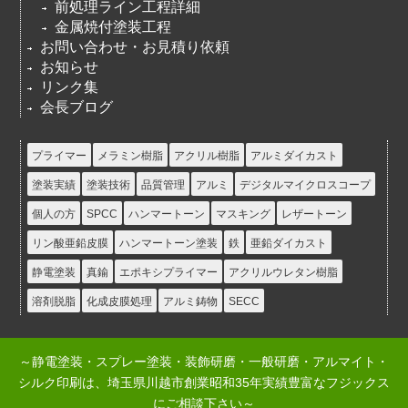
前処理ライン工程詳細
金属焼付塗装工程
お問い合わせ・お見積り依頼
お知らせ
リンク集
会長ブログ
プライマー
メラミン樹脂
アクリル樹脂
アルミダイカスト
塗装実績
塗装技術
品質管理
アルミ
デジタルマイクロスコープ
個人の方
SPCC
ハンマートーン
マスキング
レザートーン
リン酸亜鉛皮膜
ハンマートーン塗装
鉄
亜鉛ダイカスト
静電塗装
真鍮
エポキシプライマー
アクリルウレタン樹脂
溶剤脱脂
化成皮膜処理
アルミ鋳物
SECC
～静電塗装・スプレー塗装・装飾研磨・一般研磨・アルマイト・
シルク印刷は、埼玉県川越市創業昭和35年実績豊富なフジックス
にご相談下さい～