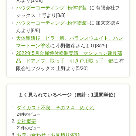
んより[1/29]
パウダーコーティング–粉体塗装–
に 有限会社フ
ジックス 上野より[8/8]
パウダーコーティング–粉体塗装–
に 加来玄徳さ
んより[8/8]
天体望遠鏡 ピラー脚、バランスウエイト、ハン
マートーン塗装
に 小野勝彦さんより[8/25]
2022年5月金属焼付塗装実績 マンション建具部
品 ドアノブ 取っ手 引き戸用取っ手 鍵
に 有
限会社フジックス 上野より[5/20]
よく見られているページ（集計：1週間単位）
ダイカスト不良 その２４ めくれ
24件のビュー
会社概要
21件のビュー
お問い合わせ・お見積り依頼