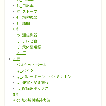
し_自転車
す_ストーブ
せ_精密機器
せ_船舶
た行
つ_通信機器
て_テレビ台
て_天体望遠鏡
と_扉
は行
バスケットボール
は_バイク
は_バレーボール／バトミントン
は_発電・変電施設
は_配線用ボックス
ま行
その他の焼付塗装実績