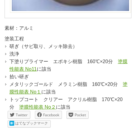
素材：アルミ
塗装工程
研ぎ（サビ取り、メッキ除去）
洗浄
下塗りプライマー エポキシ樹脂 160℃×20分
塗膜
性能表 No11
に該当
拾い研ぎ
メタリックゴールド メラミン樹脂 160℃×20分
塗
膜性能表 No１
に該当
トップコート クリアー アクリル樹脂 170℃×20
分
塗膜性能表 No２
に該当
Twitter
Facebook
Pocket
はてなブックマーク