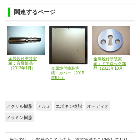
関連するページ
金属焼付塗装実
金属焼付塗装実
績：音響部品
績：ドアロック部
（2013年1月）
品（2013年10月）
金属焼付塗装実
績：カバー（2015
年9月）
アクリル樹脂
アルミ
エポキシ樹脂
オーディオ
メラミン樹脂
当社では、お客様のご了承の上、塗装実績をご紹介しており