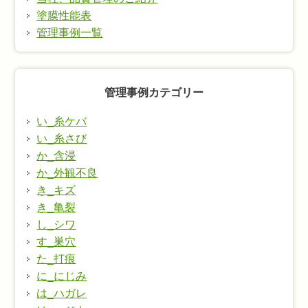
塗膜性能表
管理事例一覧
管理事例カテゴリー
い_糸ケバ
い_糸さび
か_含浸
か_外観不良
き_キズ
き_亀裂
し_シワ
す_巣穴
た_打痕
に_にじみ
は_ハガレ