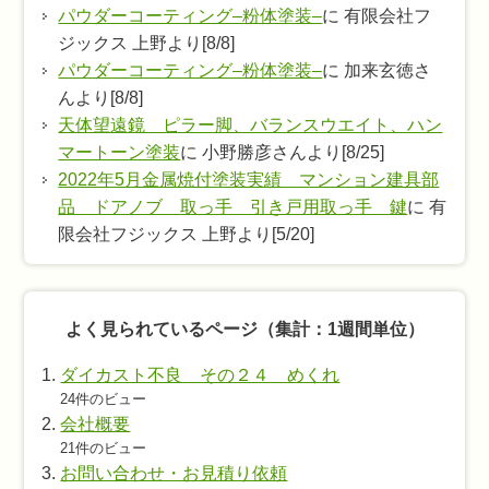
パウダーコーティング–粉体塗装–
に 有限会社フ
ジックス 上野より[8/8]
パウダーコーティング–粉体塗装–
に 加来玄徳さ
んより[8/8]
天体望遠鏡 ピラー脚、バランスウエイト、ハン
マートーン塗装
に 小野勝彦さんより[8/25]
2022年5月金属焼付塗装実績 マンション建具部
品 ドアノブ 取っ手 引き戸用取っ手 鍵
に 有
限会社フジックス 上野より[5/20]
よく見られているページ（集計：1週間単位）
ダイカスト不良 その２４ めくれ
24件のビュー
会社概要
21件のビュー
お問い合わせ・お見積り依頼