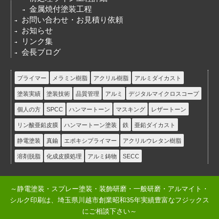
金属焼付塗装工程
お問い合わせ・お見積り依頼
お知らせ
リンク集
会長ブログ
プライマー
メラミン樹脂
アクリル樹脂
アルミダイカスト
塗装実績
塗装技術
品質管理
アルミ
デジタルマイクロスコープ
個人の方
SPCC
ハンマートーン
マスキング
レザートーン
リン酸亜鉛皮膜
ハンマートーン塗装
鉄
亜鉛ダイカスト
静電塗装
真鍮
エポキシプライマー
アクリルウレタン樹脂
溶剤脱脂
化成皮膜処理
アルミ鋳物
SECC
～静電塗装・スプレー塗装・装飾研磨・一般研磨・アルマイト・
シルク印刷は、埼玉県川越市創業昭和35年実績豊富なフジックス
にご相談下さい～