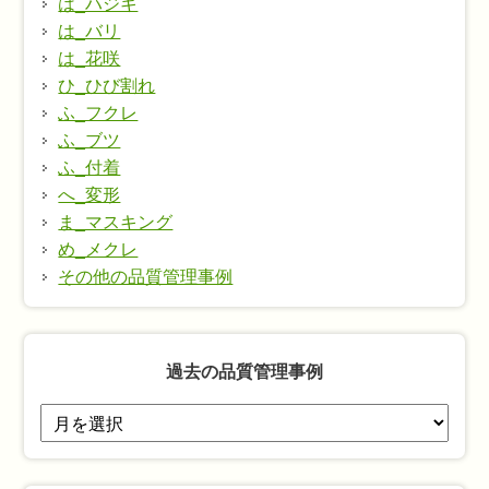
は_ハジキ
は_バリ
は_花咲
ひ_ひび割れ
ふ_フクレ
ふ_ブツ
ふ_付着
へ_変形
ま_マスキング
め_メクレ
その他の品質管理事例
過去の品質管理事例