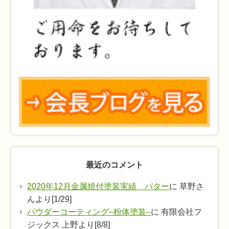
最近のコメント
2020年12月金属焼付塗装実績 パター
に 草野さ
んより[1/29]
パウダーコーティング–粉体塗装–
に 有限会社フ
ジックス 上野より[8/8]