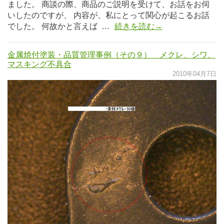
ました。 商談の際、商品のご説明を受けて、お話をお伺
いしたのですが、 内容が、私にとって関心が起こるお話
でした。 何故かと言えば …
続きを読む→
金属焼付塗装・品質管理事例（その９） メクレ、シワ、
マスキング不具合
2010年04月7日