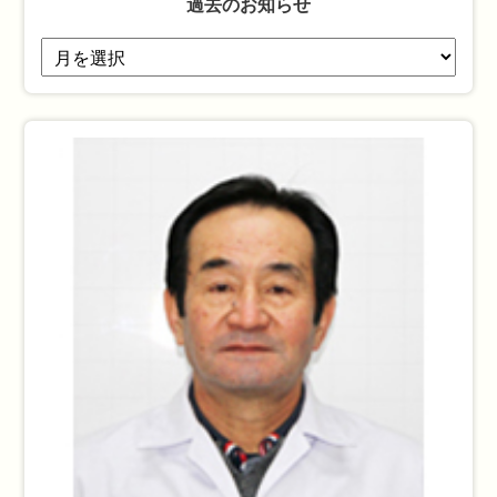
過去のお知らせ
過
去
の
お
知
ら
せ