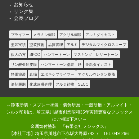
お知らせ
リンク集
会長ブログ
プライマー
メラミン樹脂
アクリル樹脂
アルミダイカスト
塗装実績
塗装技術
品質管理
アルミ
デジタルマイクロスコープ
個人の方
SPCC
ハンマートーン
マスキング
レザートーン
リン酸亜鉛皮膜
ハンマートーン塗装
鉄
亜鉛ダイカスト
静電塗装
真鍮
エポキシプライマー
アクリルウレタン樹脂
溶剤脱脂
化成皮膜処理
アルミ鋳物
SECC
～静電塗装・スプレー塗装・装飾研磨・一般研磨・アルマイト・
シルク印刷は、埼玉県川越市創業昭和35年実績豊富なフジックス
にご相談下さい～
金属焼付塗装 『有限会社フジックス』
【本社工場】埼玉県川越市下赤坂大野原742-7 TEL:049-266-