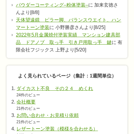
パウダーコーティング–粉体塗装–
に 加来玄徳さ
んより[8/8]
天体望遠鏡 ピラー脚、バランスウエイト、ハン
マートーン塗装
に 小野勝彦さんより[8/25]
2022年5月金属焼付塗装実績 マンション建具部
品 ドアノブ 取っ手 引き戸用取っ手 鍵
に 有
限会社フジックス 上野より[5/20]
よく見られているページ（集計：1週間単位）
ダイカスト不良 その２４ めくれ
24件のビュー
会社概要
21件のビュー
お問い合わせ・お見積り依頼
21件のビュー
レザートーン塗装（模様を合わせる）