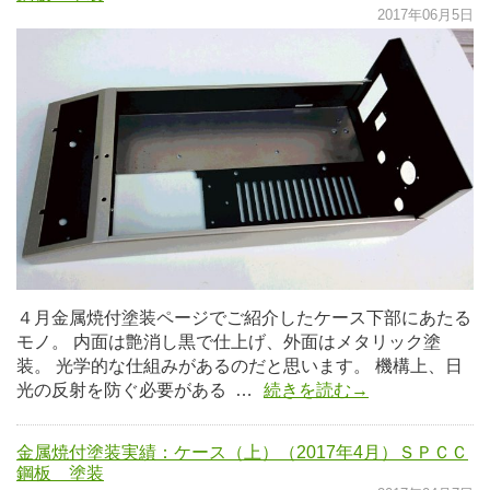
2017年06月5日
４月金属焼付塗装ページでご紹介したケース下部にあたる
モノ。 内面は艶消し黒で仕上げ、外面はメタリック塗
装。 光学的な仕組みがあるのだと思います。 機構上、日
光の反射を防ぐ必要がある …
続きを読む→
金属焼付塗装実績：ケース（上）（2017年4月）ＳＰＣＣ
鋼板 塗装