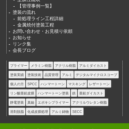
【管理事例一覧】
塗装の流れ
前処理ライン工程詳細
金属焼付塗装工程
お問い合わせ・お見積り依頼
お知らせ
リンク集
会長ブログ
プライマー
メラミン樹脂
アクリル樹脂
アルミダイカスト
塗装実績
塗装技術
品質管理
アルミ
デジタルマイクロスコープ
個人の方
SPCC
ハンマートーン
マスキング
レザートーン
リン酸亜鉛皮膜
ハンマートーン塗装
鉄
亜鉛ダイカスト
静電塗装
真鍮
エポキシプライマー
アクリルウレタン樹脂
溶剤脱脂
化成皮膜処理
アルミ鋳物
SECC