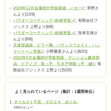
2020年12月金属焼付塗装実績 パター
に 草野さ
んより[1/29]
パウダーコーティング–粉体塗装–
に 有限会社フ
ジックス 上野より[8/8]
パウダーコーティング–粉体塗装–
に 加来玄徳さ
んより[8/8]
天体望遠鏡 ピラー脚、バランスウエイト、ハン
マートーン塗装
に 小野勝彦さんより[8/25]
2022年5月金属焼付塗装実績 マンション建具部
品 ドアノブ 取っ手 引き戸用取っ手 鍵
に 有
限会社フジックス 上野より[5/20]
よく見られているページ（集計：1週間単位）
ダイカスト不良 その２４ めくれ
24件のビュー