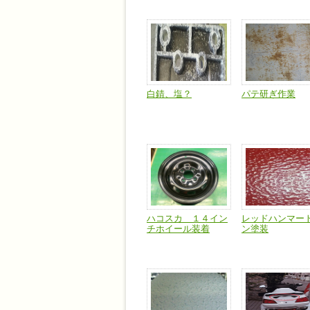
白錆、塩？
パテ研ぎ作業
ハコスカ １４イン
レッドハンマー
チホイール装着
ン塗装