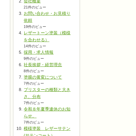
会社概要
21件のビュー
お問い合わせ・お見積り
依頼
19件のビュー
レザートーン塗装（模様
を合わせる）
14件のビュー
採用・求人情報
9件のビュー
社長挨拶・経営理念
8件のビュー
塗膜の黄変について
7件のビュー
ブリスターの種類と大き
さ、分布
7件のビュー
令和８年夏季連休のお知
らせ。
7件のビュー
模様塗装 レザーサテン
(サテンコート）