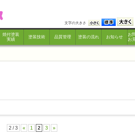
文字の大きさ
焼付塗装
お
塗装技術
品質管理
塗装の流れ
お知らせ
実績
お
2 / 3
«
1
2
3
»