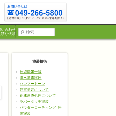
問い合わせ
見積り依頼
塗装技術
技術情報一覧
塩水噴霧試験
ハンマートーン
静電塗装について
化成皮膜処理について
ラバータッチ塗装
パウダーコーティング–粉
体塗装–