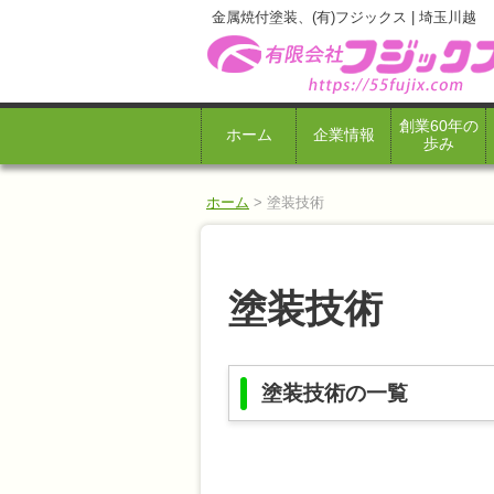
金属焼付塗装、(有)フジックス | 埼玉川越
創業60年の
ホーム
企業情報
歩み
ホーム
>
塗装技術
塗装技術
塗装技術の一覧