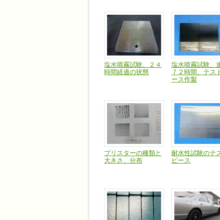
塩水噴霧試験、２４
塩水噴霧試験、
時間経過の状態
７２時間、テス
ース作製
ブリスターの種類と
耐水性試験のテ
大きさ、分布
ピース