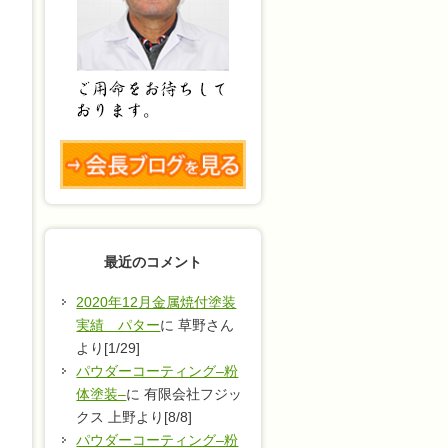
最近のコメント
2020年12月金属焼付塗装
実績 パター
に 草野さん
より[1/29]
パウダーコーティング–粉
体塗装–
に 有限会社フジッ
クス 上野より[8/8]
パウダーコーティング–粉