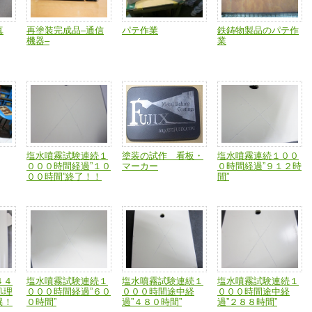
真
再塗装完成品–通信
パテ作業
鉄鋳物製品のパテ作
機器–
業
塩水噴霧試験連続１
塗装の試作 看板・
塩水噴霧連続１００
０００時間経過”１０
マーカー
０時間経過”９１２時
００時間”終了！！
間”
４４
塩水噴霧試験連続１
塩水噴霧試験連続１
塩水噴霧試験連続１
処理
０００時間経過”６０
０００時間途中経
０００時間途中経
異！
０時間”
過”４８０時間”
過”２８８時間”