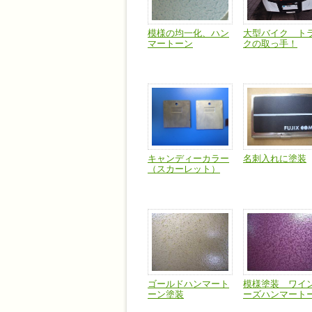
模様の均一化、ハン
大型バイク ト
マートーン
クの取っ手！
キャンディーカラー
名刺入れに塗装
（スカーレット）
ゴールドハンマート
模様塗装 ワイ
ーン塗装
ーズハンマート