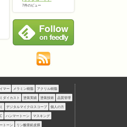
7件のビュー
イマー
メラミン樹脂
アクリル樹脂
ミダイカスト
塗装実績
塗装技術
品質管理
ミ
デジタルマイクロスコープ
個人の方
C
ハンマートーン
マスキング
ートーン
リン酸亜鉛皮膜