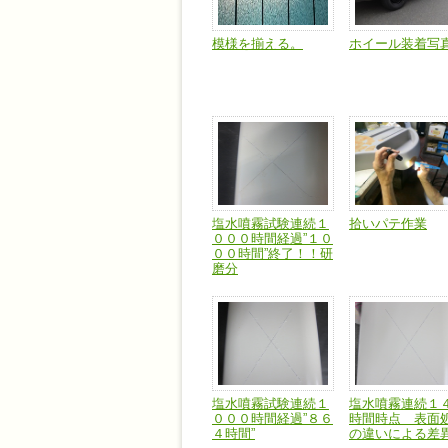
模様を揃える。
ホイール装着写
塩水噴霧試験連続１
拾いパテ作業
０００時間経過”１０
００時間”終了！！研
磨分
塩水噴霧試験連続１
塩水噴霧連続１
０００時間経過”８６
時間時点 表面
４時間”
の違いによる差