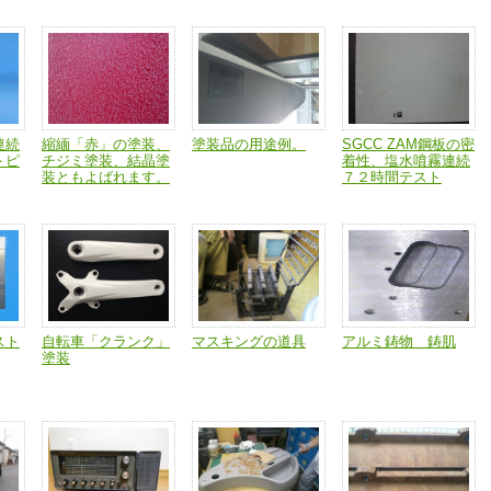
連続
縮緬「赤」の塗装、
塗装品の用途例。
SGCC ZAM鋼板の密
トピ
チジミ塗装、結晶塗
着性、塩水噴霧連続
装ともよばれます。
７２時間テスト
スト
自転車「クランク」
マスキングの道具
アルミ鋳物 鋳肌
塗装