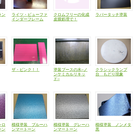
ラン
ライツ・ビューファ
クロムフリーの化成
ラバータッチ塗装
インダーフレーム
皮膜処理で！
ザ・ピンク！！
塗装ブースの水–ノ
クラシックランプ
ンケミカルリキッ
台 もどり現象
ド–
ンロ
模様塗装 ブルーハ
模様塗装 グレーハ
模様塗装 ノンメタ
ーン
ンマートーン
ンマートーン
黒