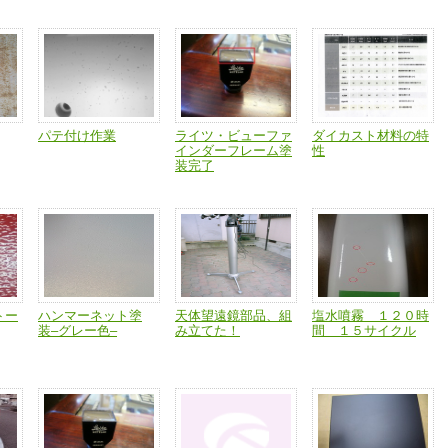
パテ付け作業
ライツ・ビューファ
ダイカスト材料の特
インダーフレーム塗
性
装完了
トー
ハンマーネット塗
天体望遠鏡部品、組
塩水噴霧 １２０時
装–グレー色–
み立てた！
間 １５サイクル