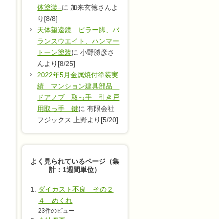
体塗装–
に 加来玄徳さんよ
り[8/8]
天体望遠鏡 ピラー脚、バ
ランスウエイト、ハンマー
トーン塗装
に 小野勝彦さ
んより[8/25]
2022年5月金属焼付塗装実
績 マンション建具部品
ドアノブ 取っ手 引き戸
用取っ手 鍵
に 有限会社
フジックス 上野より[5/20]
よく見られているページ（集
計：1週間単位）
ダイカスト不良 その２
４ めくれ
23件のビュー