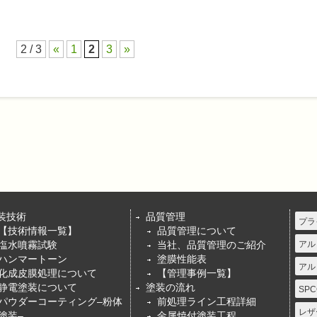
2 / 3
«
1
2
3
»
装技術
品質管理
プラ
【技術情報一覧】
品質管理について
塩水噴霧試験
当社、品質管理のご紹介
アル
ハンマートーン
塗膜性能表
アル
化成皮膜処理について
【管理事例一覧】
静電塗装について
塗装の流れ
SPC
パウダーコーティング–粉体
前処理ライン工程詳細
レザ
塗装–
金属焼付塗装工程